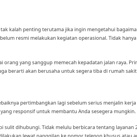
i tak kalah penting terutama jika ingin mengetahui bagaima
ebelum resmi melakukan kegiatan operasional. Tidak hanya
agai orang yang sanggup memecah kepadatan jalan raya. Pri
ga berarti akan berusaha untuk segera tiba di rumah sakit 
Sebaiknya pertimbangkan lagi sebelum serius menjalin kerja 
an yang responsif untuk membantu Anda sesegera mungkin.
api sulit dihubungi. Tidak melulu berbicara tentang layanan 
ilakukan lewat panggilan ke nomor telepon khusus atau apl