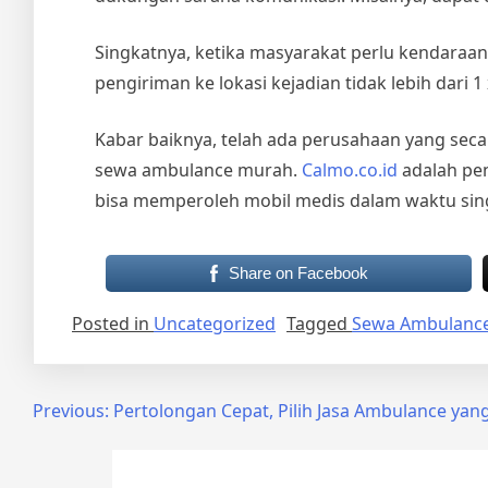
Singkatnya, ketika masyarakat perlu kendar
pengiriman ke lokasi kejadian tidak lebih dari 
Kabar baiknya, telah ada perusahaan yang secar
sewa ambulance murah
.
Calmo.co.id
adalah pen
bisa memperoleh mobil medis dalam waktu singk
Share on Facebook
Posted in
Uncategorized
Tagged
Sewa Ambulanc
Post
Previous:
Pertolongan Cepat, Pilih Jasa Ambulance yan
navigation