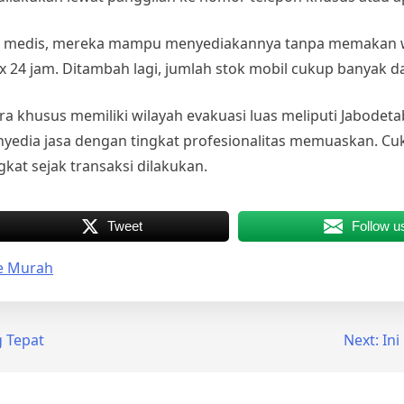
aan medis, mereka mampu menyediakannya tanpa memakan 
1 x 24 jam. Ditambah lagi, jumlah stok mobil cukup banyak 
a khusus memiliki wilayah evakuasi luas meliputi Jabodeta
yedia jasa dengan tingkat profesionalitas memuaskan. C
at sejak transaksi dilakukan.
Tweet
Follow u
e Murah
g Tepat
Next:
In