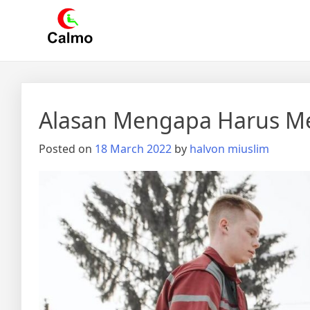
Skip
Calmo.co.id
menjual dan menyewakan alat kesehatan
to
content
Alasan Mengapa Harus M
Posted on
18 March 2022
by
halvon miuslim