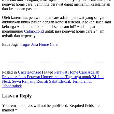
perawat home care. Sehingga perawat dapat menjamin keselamatan
dan keamanan pasien.
Oleh karena itu,
perawat home care adalah
perawat yang sangat
dibutuhkan untuk pasien dengan kondisi tertentu. Apakah salah satu
keluarga Anda memiliki kondisi semacam ini? Anda dapat
mengunjungi
Calmo.co.id
untuk jasa perawat home care 24 jam
terbaik dan terpercaya.
Baca Juga:
Tugas Jasa Home Care
Share on
Tweet
Follow us
Save
Facebook
Posted in
Uncategorized
Tagged
Perawat Home Care Adalah
Post
Previous:
Jenis Perawat Homecare dan Tugasnya untuk 24 Jam
Next:
Sewa Ranjang Rumah Sakit Elektrik Termurah di
navigation
Jabodetabek
Leave a Reply
Your email address will not be published.
Required fields are
marked
*