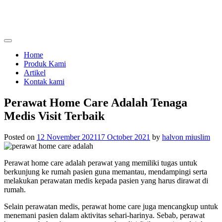
Skip
to
content
menjual dan menyewakan alat kesehatan
calmo.co.id
Home
Produk Kami
Artikel
Kontak kami
Perawat Home Care Adalah Tenaga
Medis Visit Terbaik
Posted on
12 November 2021
17 October 2021
by
halvon miuslim
Perawat home care adalah
perawat yang memiliki tugas untuk
berkunjung ke rumah pasien guna memantau, mendampingi serta
melakukan perawatan medis kepada pasien yang harus dirawat di
rumah.
Selain perawatan medis, perawat home care juga mencangkup untuk
menemani pasien dalam aktivitas sehari-harinya. Sebab, perawat