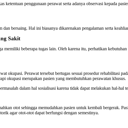
rkas ketentuan penggunaan perawat serta adanya observasi kepada pasie
dan bersaing. Hal ini biasanya dikarenakan pengalaman serta keahlian
ng Sakit
ga memiliki beberapa tugas lain. Oleh karena itu, perhatikan kebutuha
at okupasi. Perawat tersebut bertugas sesuai prosedur rehabilitasi pada
erapi okupasi merupakan pasien yang membutuhkan perawatan khusus.
ermasalah dalam hal sosialisasi karena tidak dapat melakukan hal-hal te
lemahkan otot sehingga memudahkan pasien untuk kembali bergerak. Pa
rik agar otot-otot dapat berfungsi dengan semestinya.