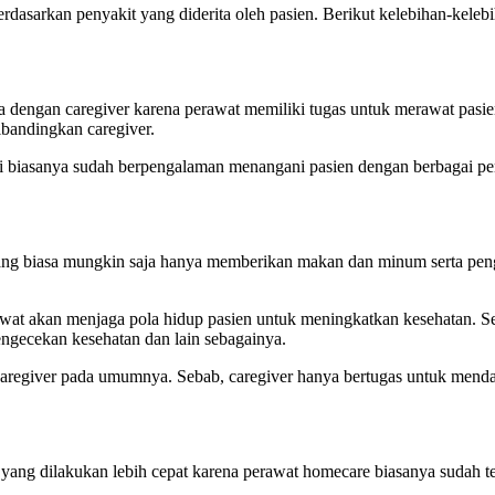
berdasarkan penyakit yang diderita oleh pasien. Berikut kelebihan-kele
a dengan caregiver karena perawat memiliki tugas untuk merawat pasien
ibandingkan caregiver.
ggi biasanya sudah berpengalaman menangani pasien dengan berbagai pe
rang biasa mungkin saja hanya memberikan makan dan minum serta peng
at akan menjaga pola hidup pasien untuk meningkatkan kesehatan. Sel
engecekan kesehatan dan lain sebagainya.
caregiver pada umumnya. Sebab, caregiver hanya bertugas untuk menda
ng dilakukan lebih cepat karena perawat homecare biasanya sudah ter