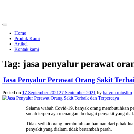
Skip
to
content
menjual dan menyewakan alat kesehatan
calmo.co.id
Home
Produk Kami
Artikel
Kontak kami
Tag:
jasa penyalur perawat oran
Jasa Penyalur Perawat Orang Sakit Terba
Posted on
17 September 2021
27 September 2021
by
halvon miuslim
Selama wabah Covid-19, banyak orang membutuhkan pera
sudah terpercaya menangani berbagai penyakit yang dial
Tidak sedikit orang membutuhkan bantuan dari pihak lua
penyakit yang dialami tidak bertambah parah.