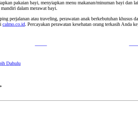
yiapkan pakaian bayi, menyiapkan menu makanan/minuman bayi dan lain
h mandiri dalam merawat bayi.
mping perjalanan atau traveling, perawatan anak berkebutuhan khusus d
di
calmo.co.id
. Percayakan perawatan kesehatan orang terkasih Anda ke
Tweet
Foll
bih Dahulu
*