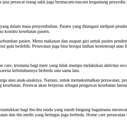
 jasa perawat orang sakit
juga bermacam-macam tergantung penyedia jas
yang dalam masa penyembuhan. Pasien yang ditangani meliputi penderit
au kondisi kesehatan pasien.
butuhan pasien. Menu makanan dan asupan gizi untuk pasien penderita 
i gula berlebih. Perawatan juga bisa berupa latihan kemoterapi atau fi
e care, terutama bagi mere yang tidak mampu melakukan aktivitas sec
 karena kebutuhannya berbeda satu sama lain.
rga atau anak-anaknya. Namun, untuk memaksimalkan perawatan, peng
ng kesehatan. Perawat akan berperan sebagai pengawas kesehatan lansia
peruntukkan bagi ibu-ibu muda yang masih bingung bagaimana merawat b
atan dan tim medis yang bertugas juga berbeda. Home care perawatan 