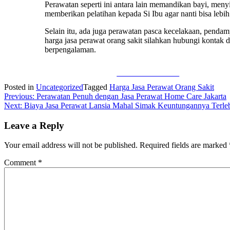
Perawatan seperti ini antara lain memandikan bayi, men
memberikan pelatihan kepada Si Ibu agar nanti bisa lebi
Selain itu, ada juga perawatan pasca kecelakaan, penda
harga jasa perawat orang sakit
silahkan hubungi kontak 
berpengalaman.
Share on Facebook
Posted in
Uncategorized
Tagged
Harga Jasa Perawat Orang Sakit
Post
Previous:
Perawatan Penuh dengan Jasa Perawat Home Care Jakarta
Next:
Biaya Jasa Perawat Lansia Mahal Simak Keuntungannya Terle
navigation
Leave a Reply
Your email address will not be published.
Required fields are marked
Comment
*