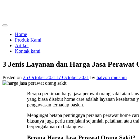
Skip
to
content
menjual dan menyewakan alat kesehatan
calmo.co.id
Home
Produk Kami
Artikel
Kontak kami
3 Jenis Layanan dan Harga Jasa Perawat 
Posted on
25 October 2021
17 October 2021
by
halvon miuslim
Berapa perkiraan
harga jasa perawat orang sakit
atau lans
yang biasa disebut home care adalah layanan kesehatan 
pengawasan terhadap pasien.
Mengingat betapa pentingnya peranan perawat home care,
biasanya juga perlu menjalani sejumlah pelatihan atau t
berpengalaman di bidangnya.
Berapa
Harga Jasa Perawat Orang Sakit
?