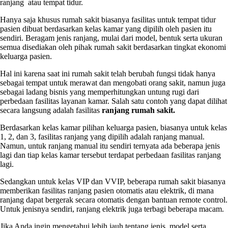
ranjang atau tempat tidur.
Hanya saja khusus rumah sakit biasanya fasilitas untuk tempat tidur
pasien dibuat berdasarkan kelas kamar yang dipilih oleh pasien itu
sendiri. Beragam jenis ranjang, mulai dari model, bentuk serta ukuran
semua disediakan oleh pihak rumah sakit berdasarkan tingkat ekonomi
keluarga pasien.
Hal ini karena saat ini rumah sakit telah berubah fungsi tidak hanya
sebagai tempat untuk merawat dan mengobati orang sakit, namun juga
sebagai ladang bisnis yang memperhitungkan untung rugi dari
perbedaan fasilitas layanan kamar. Salah satu contoh yang dapat dilihat
secara langsung adalah fasilitas
ranjang rumah sakit.
Berdasarkan kelas kamar pilihan keluarga pasien, biasanya untuk kelas
1, 2, dan 3, fasilitas ranjang yang dipilih adalah ranjang manual.
Namun, untuk ranjang manual itu sendiri ternyata ada beberapa jenis
lagi dan tiap kelas kamar tersebut terdapat perbedaan fasilitas ranjang
lagi.
Sedangkan untuk kelas VIP dan VVIP, beberapa rumah sakit biasanya
memberikan fasilitas ranjang pasien otomatis atau elektrik, di mana
ranjang dapat bergerak secara otomatis dengan bantuan remote control.
Untuk jenisnya sendiri, ranjang elektrik juga terbagi beberapa macam.
Jika Anda ingin mengetahui lebih jauh tentang jenis, model serta