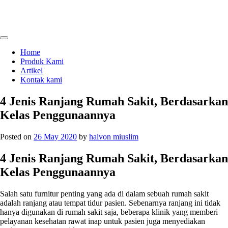
Skip
to
content
menjual dan menyewakan alat kesehatan
calmo.co.id
Home
Produk Kami
Artikel
Kontak kami
4 Jenis Ranjang Rumah Sakit, Berdasarkan
Kelas Penggunaannya
Posted on
26 May 2020
by
halvon miuslim
4 Jenis Ranjang Rumah Sakit, Berdasarkan
Kelas Penggunaannya
Salah satu furnitur penting yang ada di dalam sebuah rumah sakit
adalah ranjang atau tempat tidur pasien. Sebenarnya ranjang ini tidak
hanya digunakan di rumah sakit saja, beberapa klinik yang memberi
pelayanan kesehatan rawat inap untuk pasien juga menyediakan