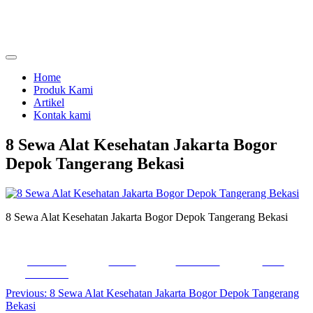
Skip
to
content
menjual dan menyewakan alat kesehatan
calmo.co.id
Home
Produk Kami
Artikel
Kontak kami
8 Sewa Alat Kesehatan Jakarta Bogor
Depok Tangerang Bekasi
8 Sewa Alat Kesehatan Jakarta Bogor Depok Tangerang Bekasi
Share on
Tweet
Follow us
Save
Facebook
Post
Previous:
8 Sewa Alat Kesehatan Jakarta Bogor Depok Tangerang
Bekasi