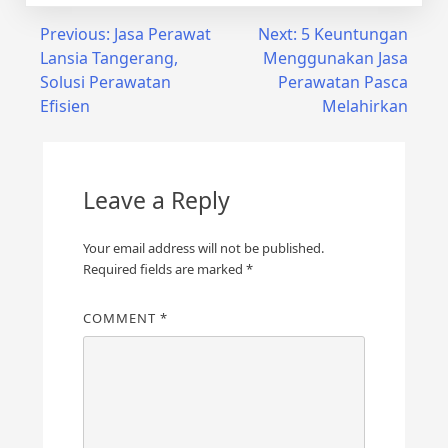
Post
Previous:
Jasa Perawat
Next:
5 Keuntungan
Lansia Tangerang,
Menggunakan Jasa
navigation
Solusi Perawatan
Perawatan Pasca
Efisien
Melahirkan
Leave a Reply
Your email address will not be published.
Required fields are marked
*
COMMENT
*