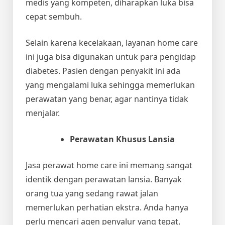
medis yang kompeten, diharapkan luka bisa
cepat sembuh.
Selain karena kecelakaan, layanan home care
ini juga bisa digunakan untuk para pengidap
diabetes. Pasien dengan penyakit ini ada
yang mengalami luka sehingga memerlukan
perawatan yang benar, agar nantinya tidak
menjalar.
Perawatan Khusus Lansia
Jasa perawat home care
ini memang sangat
identik dengan perawatan lansia. Banyak
orang tua yang sedang rawat jalan
memerlukan perhatian ekstra. Anda hanya
perlu mencari agen penyalur yang tepat,