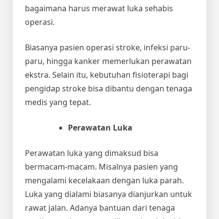
bagaimana harus merawat luka sehabis
operasi.
Biasanya pasien operasi stroke, infeksi paru-
paru, hingga kanker memerlukan perawatan
ekstra. Selain itu, kebutuhan fisioterapi bagi
pengidap stroke bisa dibantu dengan tenaga
medis yang tepat.
Perawatan Luka
Perawatan luka yang dimaksud bisa
bermacam-macam. Misalnya pasien yang
mengalami kecelakaan dengan luka parah.
Luka yang dialami biasanya dianjurkan untuk
rawat jalan. Adanya bantuan dari tenaga