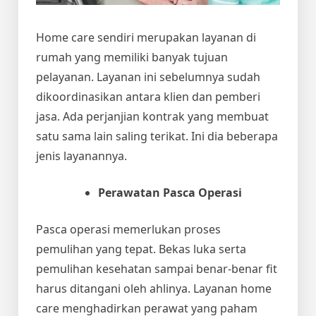
Home care sendiri merupakan layanan di
rumah yang memiliki banyak tujuan
pelayanan. Layanan ini sebelumnya sudah
dikoordinasikan antara klien dan pemberi
jasa. Ada perjanjian kontrak yang membuat
satu sama lain saling terikat. Ini dia beberapa
jenis layanannya.
Perawatan Pasca Operasi
Pasca operasi memerlukan proses
pemulihan yang tepat. Bekas luka serta
pemulihan kesehatan sampai benar-benar fit
harus ditangani oleh ahlinya. Layanan home
care menghadirkan perawat yang paham