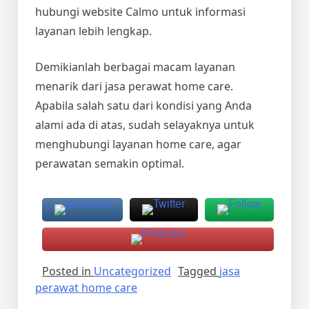
hubungi website Calmo untuk informasi
layanan lebih lengkap.
Demikianlah berbagai macam layanan
menarik dari
jasa perawat home care
.
Apabila salah satu dari kondisi yang Anda
alami ada di atas, sudah selayaknya untuk
menghubungi layanan home care, agar
perawatan semakin optimal.
Posted in
Uncategorized
Tagged
jasa
perawat home care