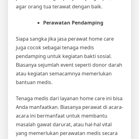
agar orang tua terawat dengan baik.
Perawatan Pendamping
Siapa sangka jika
jasa perawat home care
juga cocok sebagai tenaga medis
pendamping untuk kegiatan bakti sosial.
Biasanya sejumlah event seperti donor darah
atau kegiatan semacamnya memerlukan
bantuan medis.
Tenaga medis dari layanan home care ini bisa
Anda manfaatkan. Biasanya perawat di acara-
acara ini bermanfaat untuk membantu
masalah gawat darurat, atau hal-hal vital
yang memerlukan perawatan medis secara