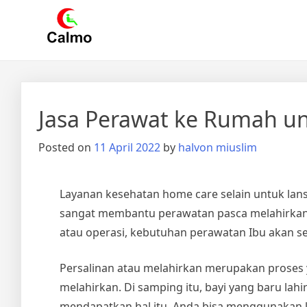
Skip
Calmo.co.id
menjual dan menyewakan alat kesehatan
to
content
Jasa Perawat ke Rumah un
Posted on
11 April 2022
by
halvon miuslim
Layanan kesehatan home care selain untuk lansi
sangat membantu perawatan pasca melahirkan su
atau operasi, kebutuhan perawatan Ibu akan s
Persalinan atau melahirkan merupakan proses 
melahirkan. Di samping itu, bayi yang baru la
mendapatkan hal itu, Anda bisa menggunakan 