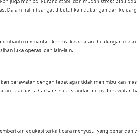
rkan juga menjadi kurang stabil dan mudah stress atau depr
tas. Dalam hal ini sangat dibutuhkan dukungan dari keluar
membantu memantau kondisi kesehatan Ibu dengan melaku
han luka operasi dan lain-lain.
kukan perawatan dengan tepat agar tidak menimbulkan mas
tan luka pasca Caesar sesuai standar medis. Perawatan ha
mberikan edukasi terkait cara menyusui yang benar dan wa