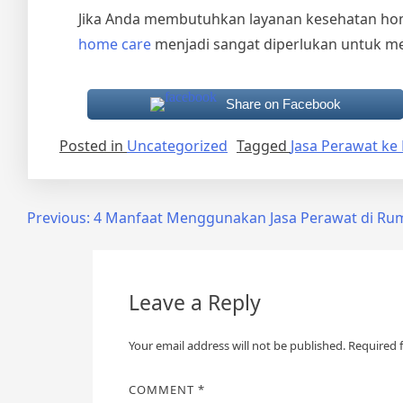
Jika Anda membutuhkan layanan kesehatan home
home care
menjadi sangat diperlukan untuk m
Share on Facebook
Posted in
Uncategorized
Tagged
Jasa Perawat k
Post
Previous:
4 Manfaat Menggunakan Jasa Perawat di Ru
navigation
Leave a Reply
Your email address will not be published.
Required 
COMMENT
*