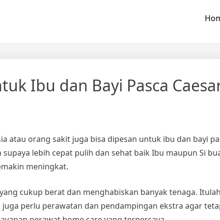
Ho
tuk Ibu dan Bayi Pasca Caesa
a atau orang sakit juga bisa dipesan untuk ibu dan bayi p
paya lebih cepat pulih dan sehat baik Ibu maupun Si buah 
emakin meningkat.
yang cukup berat dan menghabiskan banyak tenaga. Itulah
hir juga perlu perawatan dan pendampingan ekstra agar te
layanan perawat home care yang terpercaya.