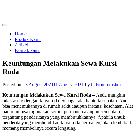
Skip
to
content
menjual dan menyewakan alat kesehatan
calmo.co.id
Home
Produk Kami
Artikel
Kontak kami
Keuntungan Melakukan Sewa Kursi
Roda
Posted on
13 August 2021
11 August 2021
by
halvon miuslim
Keuntungan Melakukan Sewa Kursi Roda –
Anda mungkin
tidak asing dengan kursi roda. Sebagai alat bantu kesehatan, Anda
bisa menemukannya di rumah sakit ataupun instansi kesehatan. Alat
bantu ini bisa digunakan secara permanen ataupun sementara,
tergantung penderitanya yang membutuhkannya. Apabila untuk
penderita yang membutuhkan kursi roda permanen, akan lebih baik
memang membelinya secara langsung.