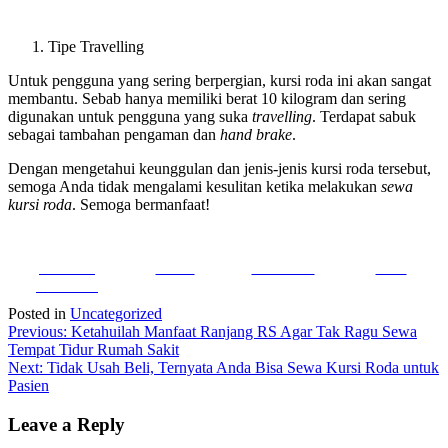
Tipe Travelling
Untuk pengguna yang sering berpergian, kursi roda ini akan sangat
membantu. Sebab hanya memiliki berat 10 kilogram dan sering
digunakan untuk pengguna yang suka
travelling
. Terdapat sabuk
sebagai tambahan pengaman dan
hand brake
.
Dengan mengetahui keunggulan dan jenis-jenis kursi roda tersebut,
semoga Anda tidak mengalami kesulitan ketika melakukan
sewa
kursi roda
. Semoga bermanfaat!
Share on
Tweet
Follow us
Save
Facebook
Posted in
Uncategorized
Post
Previous:
Ketahuilah Manfaat Ranjang RS Agar Tak Ragu Sewa
Tempat Tidur Rumah Sakit
navigation
Next:
Tidak Usah Beli, Ternyata Anda Bisa Sewa Kursi Roda untuk
Pasien
Leave a Reply