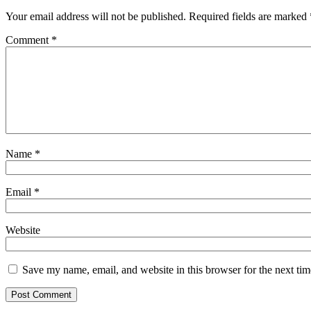
Your email address will not be published.
Required fields are marked
Comment
*
Name
*
Email
*
Website
Save my name, email, and website in this browser for the next ti