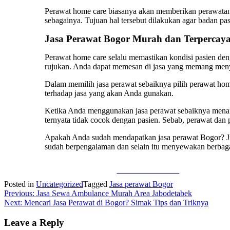
Perawat home care biasanya akan memberikan perawatan k
sebagainya. Tujuan hal tersebut dilakukan agar badan pas
Jasa Perawat Bogor
Murah dan Terpercay
Perawat home care selalu memastikan kondisi pasien den
rujukan. Anda dapat memesan di jasa yang memang men
Dalam memilih jasa perawat sebaiknya pilih perawat home 
terhadap jasa yang akan Anda gunakan.
Ketika Anda menggunakan jasa perawat sebaiknya menany
ternyata tidak cocok dengan pasien. Sebab, perawat dan 
Apakah Anda sudah mendapatkan
jasa perawat Bogor
? 
sudah berpengalaman dan selain itu menyewakan berbagai
Share on Facebook
Posted in
Uncategorized
Tagged
Jasa perawat Bogor
Post
Previous:
Jasa Sewa Ambulance Murah Area Jabodetabek
Next:
Mencari Jasa Perawat di Bogor? Simak Tips dan Triknya
navigation
Leave a Reply