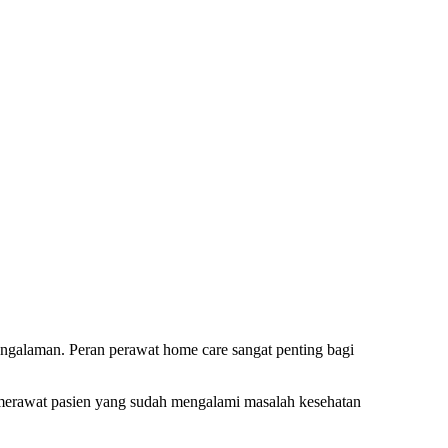
galaman. Peran perawat home care sangat penting bagi
erawat pasien yang sudah mengalami masalah kesehatan