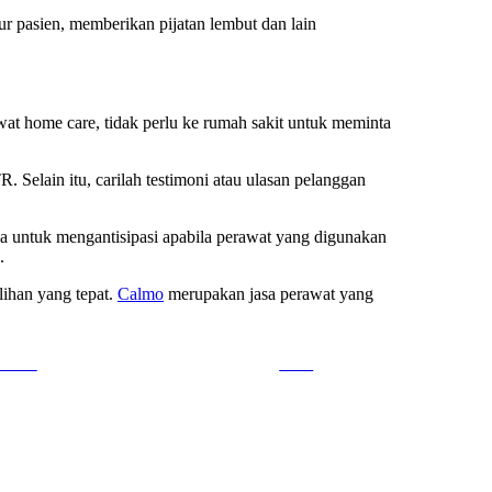
r pasien, memberikan pijatan lembut dan lain
at home care, tidak perlu ke rumah sakit untuk meminta
 Selain itu, carilah testimoni atau ulasan pelanggan
a untuk mengantisipasi apabila perawat yang digunakan
.
lihan yang tepat.
Calmo
merupakan jasa perawat yang
ow us
Save