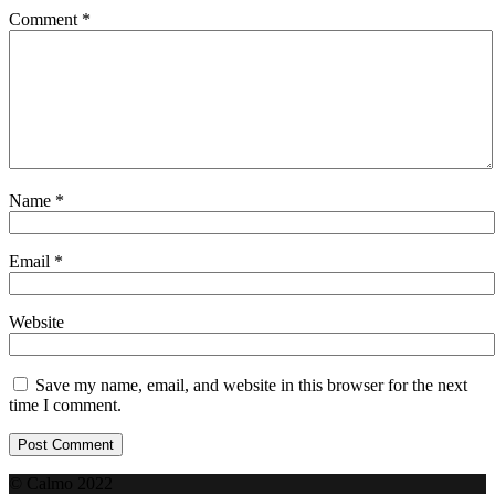
Comment
*
Name
*
Email
*
Website
Save my name, email, and website in this browser for the next
time I comment.
© Calmo 2022