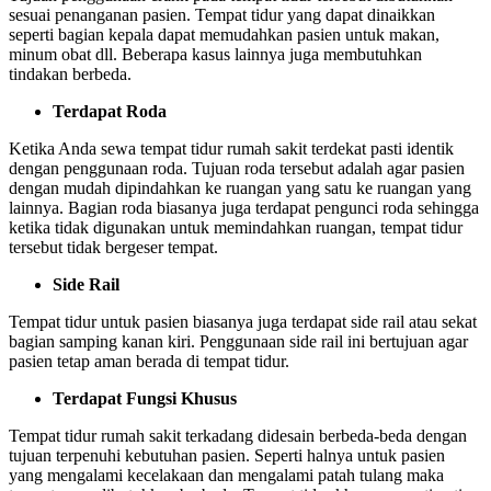
sesuai penanganan pasien. Tempat tidur yang dapat dinaikkan
seperti bagian kepala dapat memudahkan pasien untuk makan,
minum obat dll. Beberapa kasus lainnya juga membutuhkan
tindakan berbeda.
Terdapat Roda
Ketika Anda
sewa tempat tidur rumah sakit terdekat
pasti identik
dengan penggunaan roda. Tujuan roda tersebut adalah agar pasien
dengan mudah dipindahkan ke ruangan yang satu ke ruangan yang
lainnya. Bagian roda biasanya juga terdapat pengunci roda sehingga
ketika tidak digunakan untuk memindahkan ruangan, tempat tidur
tersebut tidak bergeser tempat.
Side Rail
Tempat tidur untuk pasien biasanya juga terdapat side rail atau sekat
bagian samping kanan kiri. Penggunaan side rail ini bertujuan agar
pasien tetap aman berada di tempat tidur.
Terdapat Fungsi Khusus
Tempat tidur rumah sakit terkadang didesain berbeda-beda dengan
tujuan terpenuhi kebutuhan pasien. Seperti halnya untuk pasien
yang mengalami kecelakaan dan mengalami patah tulang maka