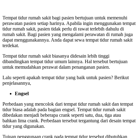
Tempat tidur rumah sakit bagi pasien bertujuan untuk memenuhi
perawatan pasien setiap harinya. Apabila ingin menggunakan tempat
tidur rumah sakit, pasien tidak perlu di rawat terlebih dahulu di
rumah sakit. Bagi pasien yang mengalami perawatan di rumah juga
dapat menggunakannya. Anda dapat
sewa tempat tidur rumah sakit
terdekat
.
Tempat tidur rumah sakit biasanya didesain lebih tinggi
dibandingkan tempat tidur umum lainnya. Hal tersebut bertujuan
untuk memudahkan perawat dalam penanganan pasien.
Lalu seperti apakah tempat tidur yang baik untuk pasien? Berikut
penjelasannya,
Engsel
Perbedaan yang mencolok dari tempat tidur rumah sakit dan tempat
tidur biasa adalah pada bagian engsel. Tempat tidur rumah sakit
dibedakan menjadi beberapa crank seperti satu, dua, tiga atau
bahkan lima crank. Perbedaan tersebut tergantung dari desain tempat
tidur yang digunakan.
Tujuan penggunaan crank pada tempat tidur tersebut dibutuhkan