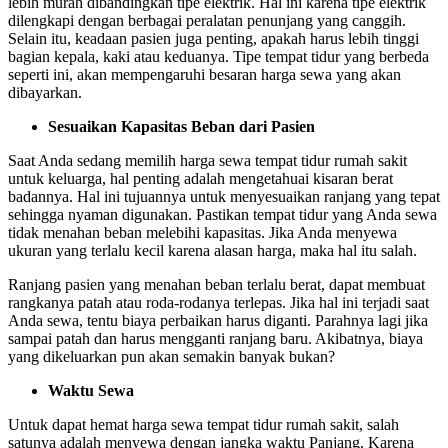
lebih murah dibandingkan tipe elektrik. Hal ini karena tipe elektrik
dilengkapi dengan berbagai peralatan penunjang yang canggih.
Selain itu, keadaan pasien juga penting, apakah harus lebih tinggi
bagian kepala, kaki atau keduanya. Tipe tempat tidur yang berbeda
seperti ini, akan mempengaruhi besaran harga sewa yang akan
dibayarkan.
Sesuaikan Kapasitas Beban dari Pasien
Saat Anda sedang memilih
harga sewa tempat tidur rumah sakit
untuk keluarga, hal penting adalah mengetahuai kisaran berat
badannya. Hal ini tujuannya untuk menyesuaikan ranjang yang tepat
sehingga nyaman digunakan. Pastikan tempat tidur yang Anda sewa
tidak menahan beban melebihi kapasitas. Jika Anda menyewa
ukuran yang terlalu kecil karena alasan harga, maka hal itu salah.
Ranjang pasien yang menahan beban terlalu berat, dapat membuat
rangkanya patah atau roda-rodanya terlepas. Jika hal ini terjadi saat
Anda sewa, tentu biaya perbaikan harus diganti. Parahnya lagi jika
sampai patah dan harus mengganti ranjang baru. Akibatnya, biaya
yang dikeluarkan pun akan semakin banyak bukan?
Waktu Sewa
Untuk dapat hemat
harga sewa tempat tidur rumah sakit
, salah
satunya adalah menyewa dengan jangka waktu Panjang. Karena