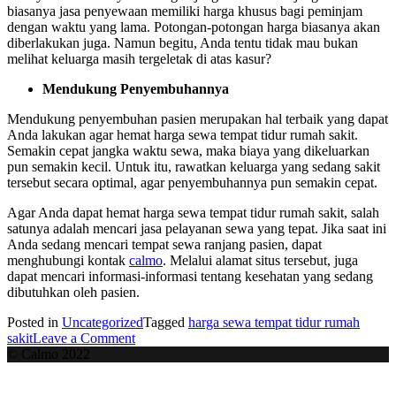
biasanya jasa penyewaan memiliki harga khusus bagi peminjam
dengan waktu yang lama. Potongan-potongan harga biasanya akan
diberlakukan juga. Namun begitu, Anda tentu tidak mau bukan
melihat keluarga masih tergeletak di atas kasur?
Mendukung Penyembuhannya
Mendukung penyembuhan pasien merupakan hal terbaik yang dapat
Anda lakukan agar hemat
harga sewa tempat tidur rumah sakit
.
Semakin cepat jangka waktu sewa, maka biaya yang dikeluarkan
pun semakin kecil. Untuk itu, rawatkan keluarga yang sedang sakit
tersebut secara optimal, agar penyembuhannya pun semakin cepat.
Agar Anda dapat hemat
harga sewa tempat tidur rumah sakit
, salah
satunya adalah mencari jasa pelayanan sewa yang tepat. Jika saat ini
Anda sedang mencari tempat sewa ranjang pasien, dapat
menghubungi kontak
calmo
. Melalui alamat situs tersebut, juga
dapat mencari informasi-informasi tentang kesehatan yang sedang
dibutuhkan oleh pasien.
Posted in
Uncategorized
Tagged
harga sewa tempat tidur rumah
on
sakit
Leave a Comment
4
© Calmo 2022
Trik
Hemat