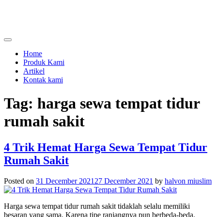
Skip
to
content
menjual dan menyewakan alat kesehatan
calmo.co.id
Home
Produk Kami
Artikel
Kontak kami
Tag:
harga sewa tempat tidur
rumah sakit
4 Trik Hemat Harga Sewa Tempat Tidur
Rumah Sakit
Posted on
31 December 2021
27 December 2021
by
halvon miuslim
Harga sewa tempat tidur rumah sakit
tidaklah selalu memiliki
besaran yang sama. Karena tipe ranjangnya pun berbeda-beda.