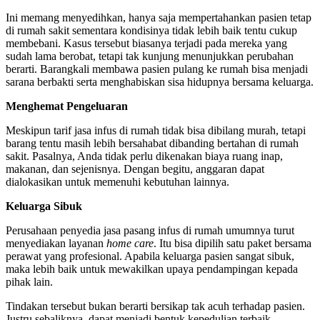
Ini memang menyedihkan, hanya saja mempertahankan pasien tetap
di rumah sakit sementara kondisinya tidak lebih baik tentu cukup
membebani. Kasus tersebut biasanya terjadi pada mereka yang
sudah lama berobat, tetapi tak kunjung menunjukkan perubahan
berarti. Barangkali membawa pasien pulang ke rumah bisa menjadi
sarana berbakti serta menghabiskan sisa hidupnya bersama keluarga.
Menghemat Pengeluaran
Meskipun tarif
jasa infus di rumah
tidak bisa dibilang murah, tetapi
barang tentu masih lebih bersahabat dibanding bertahan di rumah
sakit. Pasalnya, Anda tidak perlu dikenakan biaya ruang inap,
makanan, dan sejenisnya. Dengan begitu, anggaran dapat
dialokasikan untuk memenuhi kebutuhan lainnya.
Keluarga Sibuk
Perusahaan penyedia jasa pasang infus di rumah umumnya turut
menyediakan layanan
home care
. Itu bisa dipilih satu paket bersama
perawat yang profesional. Apabila keluarga pasien sangat sibuk,
maka lebih baik untuk mewakilkan upaya pendampingan kepada
pihak lain.
Tindakan tersebut bukan berarti bersikap tak acuh terhadap pasien.
Justru sebaliknya, dapat menjadi bentuk kepedulian terbaik