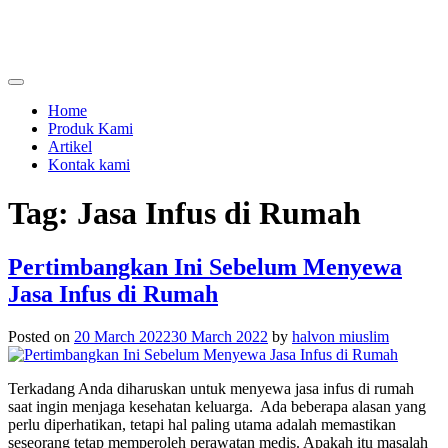
Skip
to
content
menjual dan menyewakan alat kesehatan
calmo.co.id
Home
Produk Kami
Artikel
Kontak kami
Tag:
Jasa Infus di Rumah
Pertimbangkan Ini Sebelum Menyewa
Jasa Infus di Rumah
Posted on
20 March 2022
30 March 2022
by
halvon miuslim
Terkadang Anda diharuskan untuk menyewa
jasa infus di rumah
saat ingin menjaga kesehatan keluarga. Ada beberapa alasan yang
perlu diperhatikan, tetapi hal paling utama adalah memastikan
seseorang tetap memperoleh perawatan medis. Apakah itu masalah