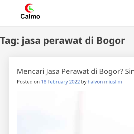
Skip
Calmo.co.id
menjual dan menyewakan alat kesehatan
to
content
Tag:
jasa perawat di Bogor
Mencari Jasa Perawat di Bogor? Si
Posted on
18 February 2022
by
halvon miuslim