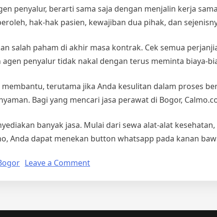
 penyalur, berarti sama saja dengan menjalin kerja sama. O
peroleh, hak-hak pasien, kewajiban dua pihak, dan sejenisny
 salah paham di akhir masa kontrak. Cek semua perjanjian
an agen penyalur tidak nakal dengan terus meminta biaya-b
embantu, terutama jika Anda kesulitan dalam proses bero
 nyaman. Bagi yang mencari
jasa perawat di Bogor,
Calmo.co
diakan banyak jasa. Mulai dari sewa alat-alat kesehatan
mo, Anda dapat menekan button whatsapp pada kanan bawa
on
 Bogor
Leave a Comment
Mencari
Jasa
Perawat
di