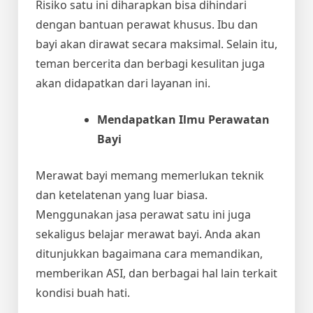
Risiko satu ini diharapkan bisa dihindari
dengan bantuan perawat khusus. Ibu dan
bayi akan dirawat secara maksimal. Selain itu,
teman bercerita dan berbagi kesulitan juga
akan didapatkan dari layanan ini.
Mendapatkan Ilmu Perawatan
Bayi
Merawat bayi memang memerlukan teknik
dan ketelatenan yang luar biasa.
Menggunakan jasa perawat satu ini juga
sekaligus belajar merawat bayi. Anda akan
ditunjukkan bagaimana cara memandikan,
memberikan ASI, dan berbagai hal lain terkait
kondisi buah hati.