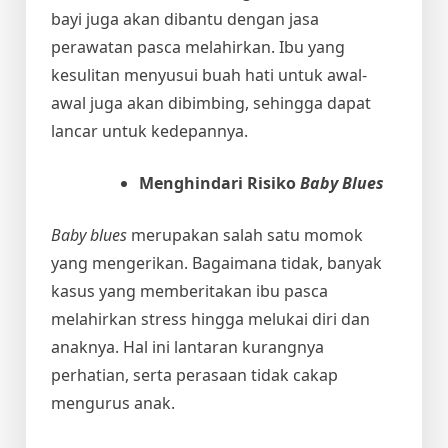
bayi juga akan dibantu dengan
jasa
perawatan pasca melahirkan
. Ibu yang
kesulitan menyusui buah hati untuk awal-
awal juga akan dibimbing, sehingga dapat
lancar untuk kedepannya.
Menghindari Risiko
Baby Blues
Baby blues
merupakan salah satu momok
yang mengerikan. Bagaimana tidak, banyak
kasus yang memberitakan ibu pasca
melahirkan stress hingga melukai diri dan
anaknya. Hal ini lantaran kurangnya
perhatian, serta perasaan tidak cakap
mengurus anak.