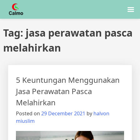
Skip
Tag:
jasa perawatan pasca
to
content
melahirkan
5 Keuntungan Menggunakan
Jasa Perawatan Pasca
Melahirkan
Posted on
29 December 2021
by
halvon
miuslim