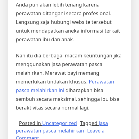
Anda pun akan lebih tenang karena
perawatan ditangani secara profesional.
Langsung saja hubungi website tersebut
untuk mendapatkan aneka informasi terkait
perawatan ibu dan anak.
Nah itu dia berbagai macam keuntungan jika
menggunakan
jasa perawatan pasca
melahirkan
. Merawat bayi memang
memerlukan tindakan khusus.
Perawatan
pasca melahirkan ini
diharapkan bisa
sembuh secara maksimal, sehingga ibu bisa
beraktivitas secara normal lagi.
Posted in
Uncategorized
Tagged
jasa
perawatan pasca melahirkan
Leave a
on
Comment