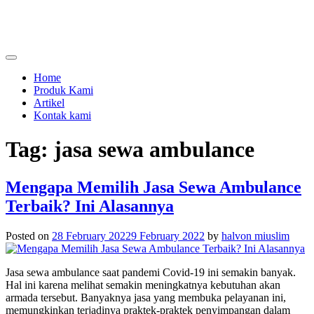
Skip
to
content
menjual dan menyewakan alat kesehatan
calmo.co.id
Home
Produk Kami
Artikel
Kontak kami
Tag:
jasa sewa ambulance
Mengapa Memilih Jasa Sewa Ambulance
Terbaik? Ini Alasannya
Posted on
28 February 2022
9 February 2022
by
halvon miuslim
Jasa sewa ambulance
saat pandemi Covid-19 ini semakin banyak.
Hal ini karena melihat semakin meningkatnya kebutuhan akan
armada tersebut. Banyaknya jasa yang membuka pelayanan ini,
memungkinkan terjadinya praktek-praktek penyimpangan dalam