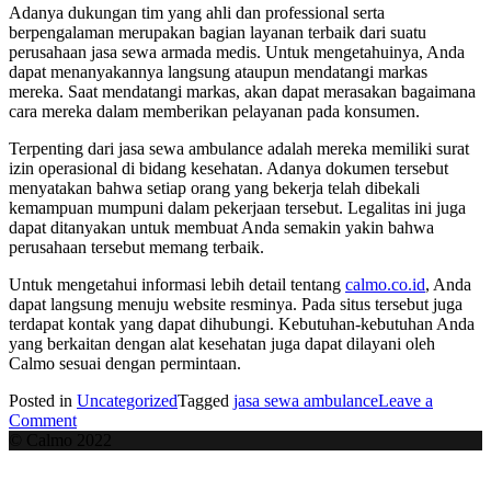
Adanya dukungan tim yang ahli dan professional serta
berpengalaman merupakan bagian layanan terbaik dari suatu
perusahaan jasa sewa armada medis. Untuk mengetahuinya, Anda
dapat menanyakannya langsung ataupun mendatangi markas
mereka. Saat mendatangi markas, akan dapat merasakan bagaimana
cara mereka dalam memberikan pelayanan pada konsumen.
Terpenting dari
jasa sewa ambulance
adalah mereka memiliki surat
izin operasional di bidang kesehatan. Adanya dokumen tersebut
menyatakan bahwa setiap orang yang bekerja telah dibekali
kemampuan mumpuni dalam pekerjaan tersebut. Legalitas ini juga
dapat ditanyakan untuk membuat Anda semakin yakin bahwa
perusahaan tersebut memang terbaik.
Untuk mengetahui informasi lebih detail tentang
calmo.co.id
, Anda
dapat langsung menuju website resminya. Pada situs tersebut juga
terdapat kontak yang dapat dihubungi. Kebutuhan-kebutuhan Anda
yang berkaitan dengan alat kesehatan juga dapat dilayani oleh
Calmo sesuai dengan permintaan.
Posted in
Uncategorized
Tagged
jasa sewa ambulance
Leave a
on
Comment
Mengapa
© Calmo 2022
Memilih
Jasa