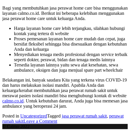
Bagi yang membutuhkan jasa perawat home care bisa menggunakan
layanan calmo.co.id. Berikut ini beberapa kelebihan menggunakan
jasa perawat home care untuk keluarga Anda.
Harga layanan home care lebih terjangkau, silahkan hubungi
kontak yang tertera di website
Proses pemesanan layanan home care mudah dan cepat, juga
bersifat fleksibel sehingga bisa disesuaikan dengan kebutuhan
Anda dan keluarga
Menyediakan tenaga medis profesional dengan service terbaik
seperti dokter, perawat, bidan dan tenaga medis lainnya
Tersedia layanan lainnya yaitu sewa alat kesehatan, sewa
ambulance, oksigen dan juga menjual spare part wheelchair
Belakangan ini, banyak saudara Kita yang terkena virus COVID-19
dan harus melakukan isolasi mandiri. Apabila Anda dan
keluarga/kerabat membutuhkan jasa perawat rumah sakit untuk
merawat pasien isolasi mandiri bisa menghubungi kontak di website
calmo.co.id
. Untuk kebutuhan darurat, Anda juga bisa memesan jasa
ambulance yang beroperasi 24 jam.
Posted in
Uncategorized
Tagged
jasa perawat rumah sakit
,
perawat
on
rumah sakit
Leave a Comment
Tips
© Calmo 2022