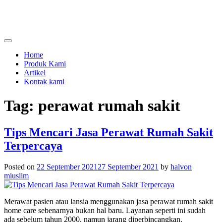
Skip
to
content
menjual dan menyewakan alat kesehatan
calmo.co.id
Home
Produk Kami
Artikel
Kontak kami
Tag:
perawat rumah sakit
Tips Mencari Jasa Perawat Rumah Sakit
Terpercaya
Posted on
22 September 2021
27 September 2021
by
halvon
miuslim
Merawat pasien atau lansia menggunakan jasa perawat rumah sakit
home care sebenarnya bukan hal baru. Layanan seperti ini sudah
ada sebelum tahun 2000, namun jarang diperbincangkan.