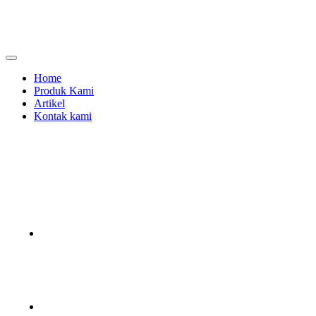
Skip
to
content
menjual dan menyewakan alat kesehatan
calmo.co.id
Home
Produk Kami
Artikel
Kontak kami