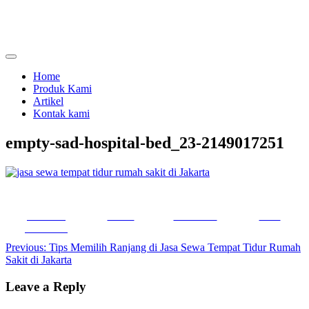
Skip
to
content
menjual dan menyewakan alat kesehatan
calmo.co.id
Home
Produk Kami
Artikel
Kontak kami
empty-sad-hospital-bed_23-2149017251
Share on
Tweet
Follow us
Save
Facebook
Post
Previous:
Tips Memilih Ranjang di Jasa Sewa Tempat Tidur Rumah
Sakit di Jakarta
navigation
Leave a Reply