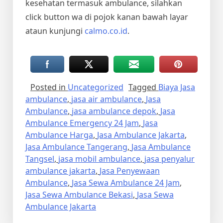
kesehatan termasuk ambulance, silahkan
click button wa di pojok kanan bawah layar
ataun kunjungi
calmo.co.id
.
Posted in
Uncategorized
Tagged
Biaya Jasa
ambulance
,
jasa air ambulance
,
Jasa
Ambulance
,
jasa ambulance depok
,
Jasa
Ambulance Emergency 24 Jam
,
Jasa
Ambulance Harga
,
Jasa Ambulance Jakarta
,
Jasa Ambulance Tangerang
,
Jasa Ambulance
Tangsel
,
jasa mobil ambulance
,
jasa penyalur
ambulance jakarta
,
Jasa Penyewaan
Ambulance
,
Jasa Sewa Ambulance 24 Jam
,
Jasa Sewa Ambulance Bekasi
,
Jasa Sewa
Ambulance Jakarta