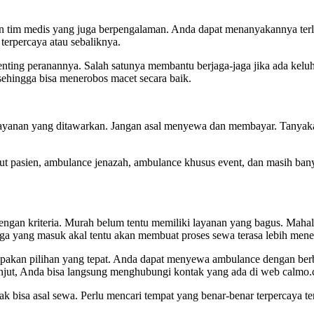
 tim medis yang juga berpengalaman. Anda dapat menanyakannya ter
terpercaya atau sebaliknya.
enting peranannya. Salah satunya membantu berjaga-jaga jika ada kelu
sehingga bisa menerobos macet secara baik.
yanan yang ditawarkan. Jangan asal menyewa dan membayar. Tanyakan 
put pasien, ambulance jenazah, ambulance khusus event, dan masih ba
ngan kriteria. Murah belum tentu memiliki layanan yang bagus. Mahal 
rga yang masuk akal tentu akan membuat proses sewa terasa lebih men
pakan pilihan yang tepat. Anda dapat menyewa ambulance dengan berb
lanjut, Anda bisa langsung menghubungi kontak yang ada di web calmo.
dak bisa asal sewa. Perlu mencari tempat yang benar-benar terpercaya t