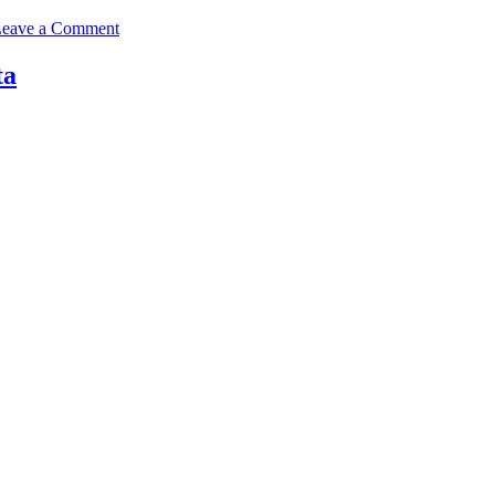
on
eave a Comment
Mencari
Jasa
ta
Ambulance
Emergency
24
Jam?
Ini
Tipsnya