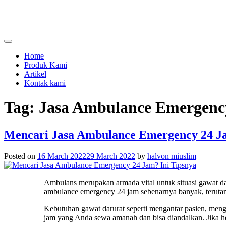
Skip
to
content
menjual dan menyewakan alat kesehatan
calmo.co.id
Home
Produk Kami
Artikel
Kontak kami
Tag:
Jasa Ambulance Emergenc
Mencari Jasa Ambulance Emergency 24 Ja
Posted on
16 March 2022
29 March 2022
by
halvon miuslim
Ambulans merupakan armada vital untuk situasi gawat da
ambulance emergency 24 jam
sebenarnya banyak, teruta
Kebutuhan gawat darurat seperti mengantar pasien, menga
jam
yang Anda sewa amanah dan bisa diandalkan. Jika hend