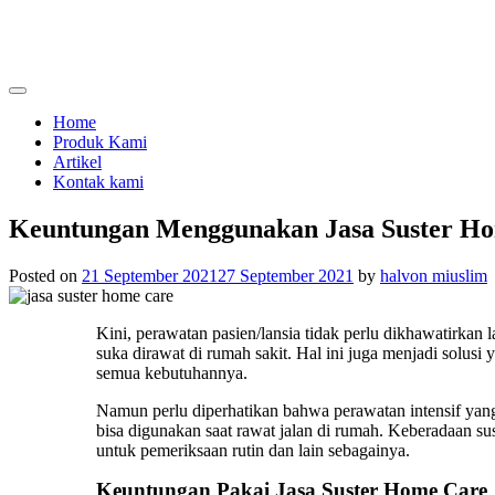
Skip
to
content
menjual dan menyewakan alat kesehatan
calmo.co.id
Home
Produk Kami
Artikel
Kontak kami
Keuntungan Menggunakan Jasa Suster H
Posted on
21 September 2021
27 September 2021
by
halvon miuslim
Kini, perawatan pasien/lansia tidak perlu dikhawatirkan 
suka dirawat di rumah sakit. Hal ini juga menjadi solu
semua kebutuhannya.
Namun perlu diperhatikan bahwa perawatan intensif yang
bisa digunakan saat rawat jalan di rumah. Keberadaan s
untuk pemeriksaan rutin dan lain sebagainya.
Keuntungan Pakai Jasa Suster Home Care