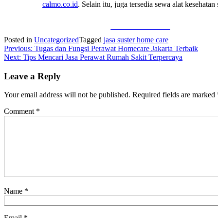
calmo.co.id
. Selain itu, juga tersedia sewa alat kesehatan
Share on Facebook
Posted in
Uncategorized
Tagged
jasa suster home care
Post
Previous:
Tugas dan Fungsi Perawat Homecare Jakarta Terbaik
Next:
Tips Mencari Jasa Perawat Rumah Sakit Terpercaya
navigation
Leave a Reply
Your email address will not be published.
Required fields are marked
Comment
*
Name
*
Email
*