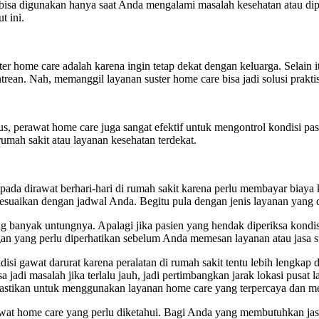
u bisa digunakan hanya saat Anda mengalami masalah kesehatan atau di
t ini.
er home care adalah karena ingin tetap dekat dengan keluarga. Selain i
ean. Nah, memanggil layanan suster home care bisa jadi solusi prakti
s, perawat home care juga sangat efektif untuk mengontrol kondisi pasi
umah sakit atau layanan kesehatan terdekat.
pada dirawat berhari-hari di rumah sakit karena perlu membayar biaya k
sesuaikan dengan jadwal Anda. Begitu pula dengan jenis layanan yang 
g banyak untungnya. Apalagi jika pasien yang hendak diperiksa kond
gan yang perlu diperhatikan sebelum Anda memesan layanan atau jasa s
i gawat darurat karena peralatan di rumah sakit tentu lebih lengkap da
 jadi masalah jika terlalu jauh, jadi pertimbangkan jarak lokasi pusat
 pastikan untuk menggunakan layanan home care yang terpercaya dan m
wat home care yang perlu diketahui. Bagi Anda yang membutuhkan jas