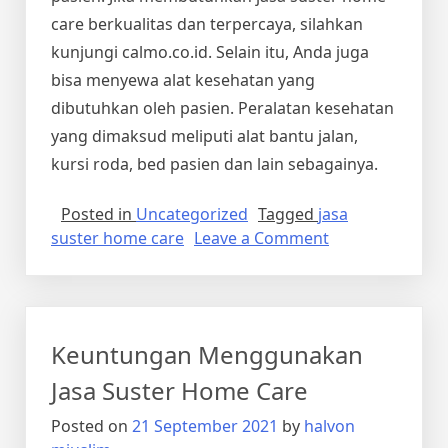
care
berkualitas dan terpercaya, silahkan
kunjungi calmo.co.id. Selain itu, Anda juga
bisa menyewa alat kesehatan yang
dibutuhkan oleh pasien. Peralatan kesehatan
yang dimaksud meliputi alat bantu jalan,
kursi roda, bed pasien dan lain sebagainya.
Posted in
Uncategorized
Tagged
jasa
on
suster home care
Leave a Comment
Kenapa
Perlu
Jasa
Suster
Keuntungan Menggunakan
Home
Care?
Jasa Suster Home Care
Ini
Posted on
21 September 2021
by
halvon
Alasannya!