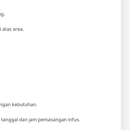
ng.
 atas area.
dengan kebutuhan.
ta tanggal dan jam pemasangan infus.