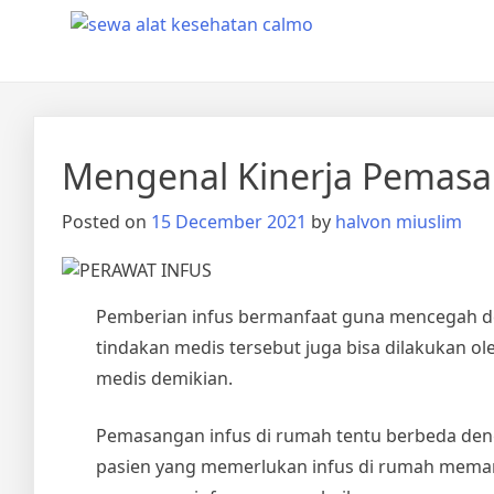
Skip
Calmo.co.id
menjual dan menyewakan alat kesehatan
to
content
Mengenal Kinerja Pemasan
Posted on
15 December 2021
by
halvon miuslim
Pemberian infus bermanfaat guna mencegah deh
tindakan medis tersebut juga bisa dilakukan o
medis demikian.
Pemasangan infus di rumah tentu berbeda den
pasien yang memerlukan infus di rumah mema