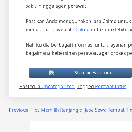
sakit, hingga agen perawat.
Pastikan Anda menggunakan jasa Calmo untuk m
mengunjungi website
Calmo
untuk info lebih la
Nah itu dia berbagai informasi untuk layanan
p
bagaimana kebersihan perawat, agar proses p
Share on Facebook
Posted in
Uncategorized
Tagged
Perawat Infus
Post
Previous:
Tips Memilih Ranjang di Jasa Sewa Tempat Tid
navigation