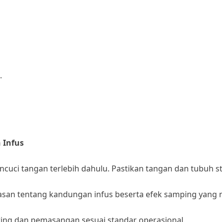
.
 Infus
uci tangan terlebih dahulu. Pastikan tangan dan tubuh ste
san tentang kandungan infus beserta efek samping yang n
ing dan pemasangan sesuai standar operasional.