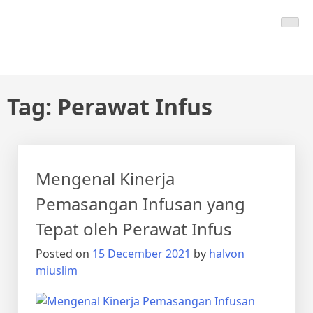
Skip
Calmo.co.id
menjual dan menyewakan alat kesehatan
to
content
Tag:
Perawat Infus
Mengenal Kinerja
Pemasangan Infusan yang
Tepat oleh Perawat Infus
Posted on
15 December 2021
by
halvon
miuslim