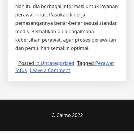
Nah itu dia berbagai informasi untuk layanan
perawat infus
. Pastikan kinerja
pemasangannya benar-benar sesuai standar
medis. Perhatikan pula bagaimana
kebersihan perawat, agar proses perawatan
dan pemulihan semakin optimal.
Posted in
Uncategorized
Tagged
Perawat
on
Infus
Leave a Comment
Mengenal
Kinerja
Pemasangan
Infusan
yang
Tepat
© Calmo 2022
oleh
Perawat