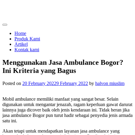
Skip
to
content
menjual dan menyewakan alat kesehatan
calmo.co.id
Home
Produk Kami
Artikel
Kontak kami
Menggunakan Jasa Ambulance Bogor?
Ini Kriteria yang Bagus
Posted on
20 February 2022
9 February 2022
by
halvon miuslim
Mobil ambulance memiliki manfaat yang sangat besar. Selain
digunakan untuk mengantar jenazah, ragam keperluan gawat darurat
lainnya juga dicover baik oleh jenis kendaraan ini. Tidak heran jika
jasa ambulance Bogor
pun turut hadir sebagai penyedia jenis armada
satu ini.
Akan tetapi untuk mendapatkan layanan jasa ambulance yang