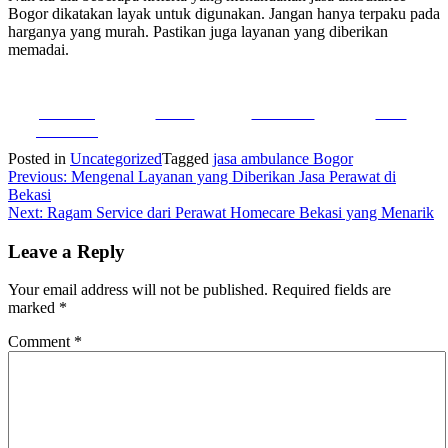
Bogor
dikatakan layak untuk digunakan. Jangan hanya terpaku pada
harganya yang murah. Pastikan juga layanan yang diberikan
memadai.
Share on
Tweet
Follow us
Save
Facebook
Posted in
Uncategorized
Tagged
jasa ambulance Bogor
Post
Previous:
Mengenal Layanan yang Diberikan Jasa Perawat di
Bekasi
navigation
Next:
Ragam Service dari Perawat Homecare Bekasi yang Menarik
Leave a Reply
Your email address will not be published.
Required fields are
marked
*
Comment
*