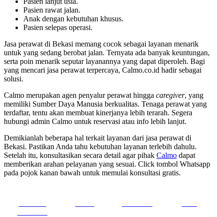
Pasien lanjut usia.
Pasien rawat jalan.
Anak dengan kebutuhan khusus.
Pasien selepas operasi.
Jasa perawat di Bekasi
memang cocok sebagai layanan menarik
untuk yang sedang berobat jalan. Ternyata ada banyak keuntungan,
serta poin menarik seputar layanannya yang dapat diperoleh. Bagi
yang mencari jasa perawat terpercaya, Calmo.co.id hadir sebagai
solusi.
Calmo merupakan agen penyalur perawat hingga
caregiver
, yang
memiliki Sumber Daya Manusia berkualitas. Tenaga perawat yang
terdaftar, tentu akan membuat kinerjanya lebih terarah. Segera
hubungi admin Calmo untuk reservasi atau info lebih lanjut.
Demikianlah beberapa hal terkait layanan dari
jasa perawat di
Bekasi
. Pastikan Anda tahu kebutuhan layanan terlebih dahulu.
Setelah itu, konsultasikan secara detail agar pihak
Calmo
dapat
memberikan arahan pelayanan yang sesuai. Click tombol Whatsapp
pada pojok kanan bawah untuk memulai konsultasi gratis.
Share on
Tweet
Follow us
Save
Facebook