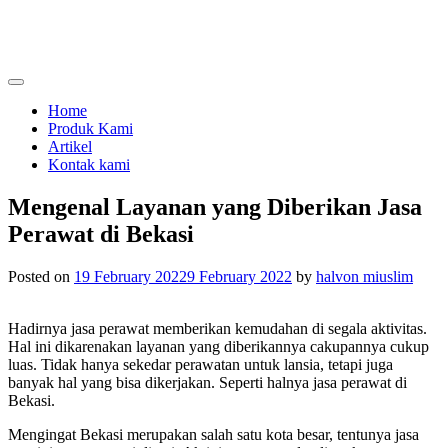
Skip
to
content
menjual dan menyewakan alat kesehatan
calmo.co.id
Home
Produk Kami
Artikel
Kontak kami
Mengenal Layanan yang Diberikan Jasa
Perawat di Bekasi
Posted on
19 February 2022
9 February 2022
by
halvon miuslim
Hadirnya jasa perawat memberikan kemudahan di segala aktivitas.
Hal ini dikarenakan layanan yang diberikannya cakupannya cukup
luas. Tidak hanya sekedar perawatan untuk lansia, tetapi juga
banyak hal yang bisa dikerjakan. Seperti halnya
jasa perawat di
Bekasi.
Mengingat Bekasi merupakan salah satu kota besar, tentunya jasa