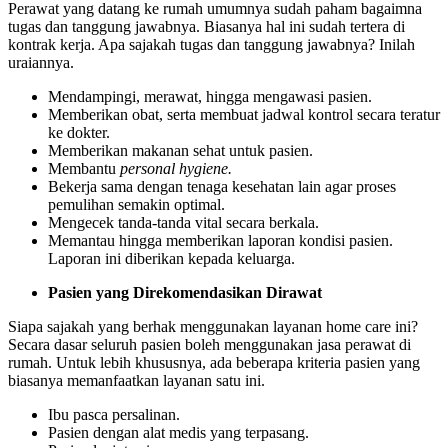
Perawat yang datang ke rumah umumnya sudah paham bagaimna
tugas dan tanggung jawabnya. Biasanya hal ini sudah tertera di
kontrak kerja. Apa sajakah tugas dan tanggung jawabnya? Inilah
uraiannya.
Mendampingi, merawat, hingga mengawasi pasien.
Memberikan obat, serta membuat jadwal kontrol secara teratur
ke dokter.
Memberikan makanan sehat untuk pasien.
Membantu
personal hygiene.
Bekerja sama dengan tenaga kesehatan lain agar proses
pemulihan semakin optimal.
Mengecek tanda-tanda vital secara berkala.
Memantau hingga memberikan laporan kondisi pasien.
Laporan ini diberikan kepada keluarga.
Pasien yang Direkomendasikan Dirawat
Siapa sajakah yang berhak menggunakan layanan home care ini?
Secara dasar seluruh pasien boleh menggunakan jasa perawat di
rumah. Untuk lebih khususnya, ada beberapa kriteria pasien yang
biasanya memanfaatkan layanan satu ini.
Ibu pasca persalinan.
Pasien dengan alat medis yang terpasang.