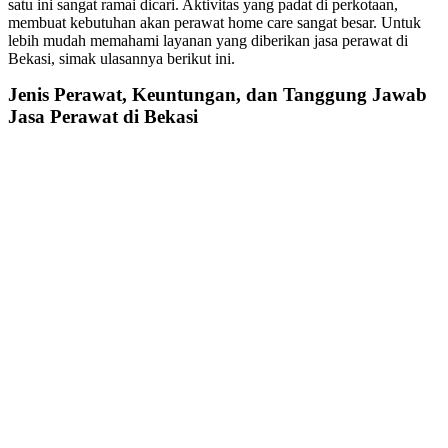
satu ini sangat ramai dicari. Aktivitas yang padat di perkotaan,
membuat kebutuhan akan perawat home care sangat besar. Untuk
lebih mudah memahami layanan yang diberikan
jasa perawat di
Bekasi
, simak ulasannya berikut ini.
Jenis Perawat, Keuntungan, dan Tanggung Jawab
Jasa Perawat di Bekasi