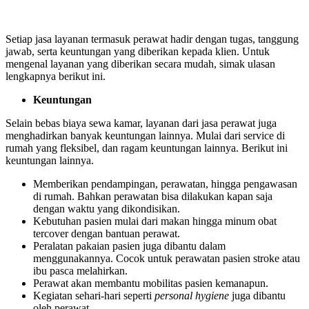
Setiap jasa layanan termasuk perawat hadir dengan tugas, tanggung
jawab, serta keuntungan yang diberikan kepada klien. Untuk
mengenal layanan yang diberikan secara mudah, simak ulasan
lengkapnya berikut ini.
Keuntungan
Selain bebas biaya sewa kamar, layanan dari jasa perawat juga
menghadirkan banyak keuntungan lainnya. Mulai dari service di
rumah yang fleksibel, dan ragam keuntungan lainnya. Berikut ini
keuntungan lainnya.
Memberikan pendampingan, perawatan, hingga pengawasan
di rumah. Bahkan perawatan bisa dilakukan kapan saja
dengan waktu yang dikondisikan.
Kebutuhan pasien mulai dari makan hingga minum obat
tercover dengan bantuan perawat.
Peralatan pakaian pasien juga dibantu dalam
menggunakannya. Cocok untuk perawatan pasien stroke atau
ibu pasca melahirkan.
Perawat akan membantu mobilitas pasien kemanapun.
Kegiatan sehari-hari seperti
personal hygiene
juga dibantu
oleh perawat.