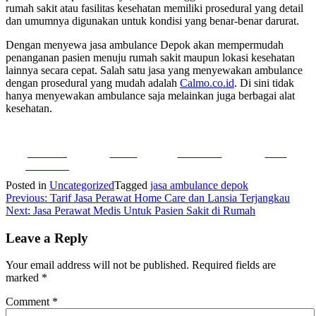
rumah sakit atau fasilitas kesehatan memiliki prosedural yang detail
dan umumnya digunakan untuk kondisi yang benar-benar darurat.
Dengan menyewa jasa ambulance Depok akan mempermudah
penanganan pasien menuju rumah sakit maupun lokasi kesehatan
lainnya secara cepat. Salah satu jasa yang menyewakan ambulance
dengan prosedural yang mudah adalah
Calmo.co.id
. Di sini tidak
hanya menyewakan ambulance saja melainkan juga berbagai alat
kesehatan.
Share on
Tweet
Follow us
Save
Facebook
Posted in
Uncategorized
Tagged
jasa ambulance depok
Post
Previous:
Tarif Jasa Perawat Home Care dan Lansia Terjangkau
Next:
Jasa Perawat Medis Untuk Pasien Sakit di Rumah
navigation
Leave a Reply
Your email address will not be published.
Required fields are
marked
*
Comment
*