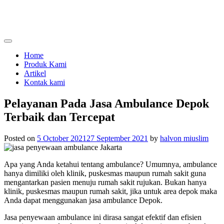
Skip
to
content
menjual dan menyewakan alat kesehatan
calmo.co.id
Home
Produk Kami
Artikel
Kontak kami
Pelayanan Pada Jasa Ambulance Depok
Terbaik dan Tercepat
Posted on
5 October 2021
27 September 2021
by
halvon miuslim
Apa yang Anda ketahui tentang ambulance? Umumnya, ambulance
hanya dimiliki oleh klinik, puskesmas maupun rumah sakit guna
mengantarkan pasien menuju rumah sakit rujukan. Bukan hanya
klinik, puskesmas maupun rumah sakit, jika untuk area depok maka
Anda dapat menggunakan jasa ambulance Depok.
Jasa penyewaan ambulance ini dirasa sangat efektif dan efisien