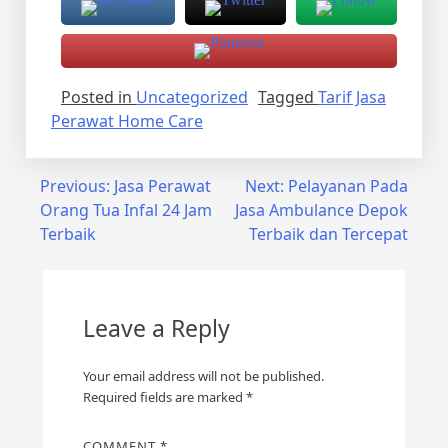
Posted in
Uncategorized
Tagged
Tarif Jasa
Perawat Home Care
Post
Previous:
Jasa Perawat
Next:
Pelayanan Pada
Orang Tua Infal 24 Jam
Jasa Ambulance Depok
navigation
Terbaik
Terbaik dan Tercepat
Leave a Reply
Your email address will not be published.
Required fields are marked
*
COMMENT
*