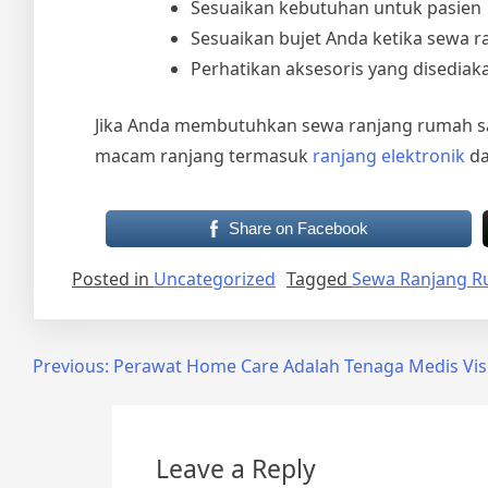
Sesuaikan kebutuhan untuk pasien
Sesuaikan bujet Anda ketika sewa r
Perhatikan aksesoris yang disediak
Jika Anda membutuhkan
sewa ranjang rumah sa
macam ranjang termasuk
ranjang elektronik
da
Share on Facebook
Posted in
Uncategorized
Tagged
Sewa Ranjang Ru
Post
Previous:
Perawat Home Care Adalah Tenaga Medis Visi
navigation
Leave a Reply