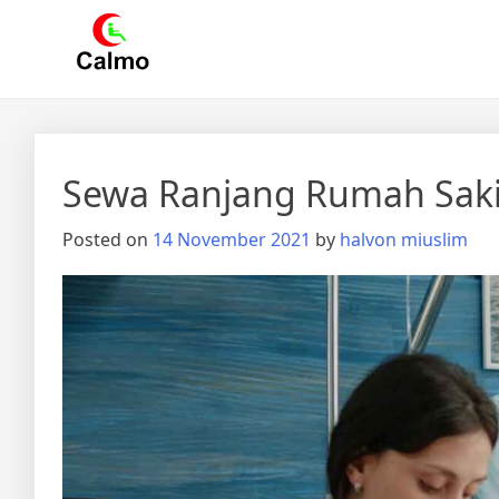
Skip
Calmo.co.id
menjual dan menyewakan alat kesehatan
to
content
Sewa Ranjang Rumah Sakit
Posted on
14 November 2021
by
halvon miuslim