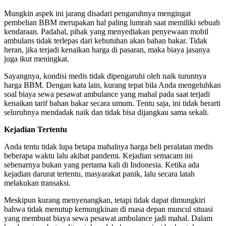
Mungkin aspek ini jarang disadari pengaruhnya mengingat
pembelian BBM merupakan hal paling lumrah saat memiliki sebuah
kendaraan. Padahal, pihak yang menyediakan penyewaan mobil
ambulans tidak terlepas dari kebutuhan akan bahan bakar. Tidak
heran, jika terjadi kenaikan harga di pasaran, maka biaya jasanya
juga ikut meningkat.
Sayangnya, kondisi medis tidak dipengaruhi oleh naik turunnya
harga BBM. Dengan kata lain, kurang tepat bila Anda mengeluhkan
soal
biaya sewa pesawat ambulance
yang
mahal pada saat terjadi
kenaikan tarif bahan bakar secara umum. Tentu saja, ini tidak berarti
seluruhnya mendadak naik dan tidak bisa dijangkau sama sekali.
Kejadian Tertentu
Anda tentu tidak lupa betapa mahalnya harga beli peralatan medis
beberapa waktu lalu akibat pandemi. Kejadian semacam ini
sebenarnya bukan yang pertama kali di Indonesia. Ketika ada
kejadian darurat tertentu, masyarakat panik, lalu secara latah
melakukan transaksi.
Meskipun kurang menyenangkan, tetapi tidak dapat dimungkiri
bahwa tidak menutup kemungkinan di masa depan muncul situasi
yang membuat
biaya sewa pesawat ambulance
jadi mahal. Dalam