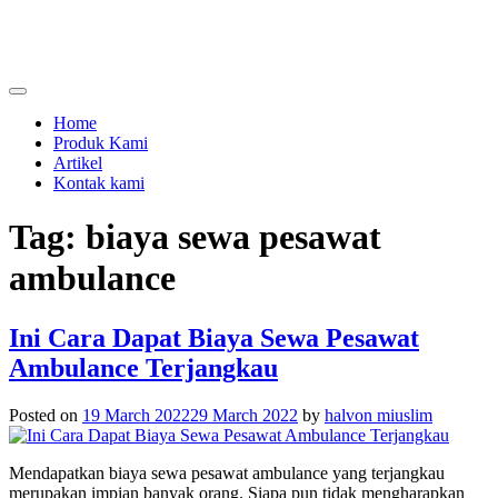
Skip
to
content
menjual dan menyewakan alat kesehatan
calmo.co.id
Home
Produk Kami
Artikel
Kontak kami
Tag:
biaya sewa pesawat
ambulance
Ini Cara Dapat Biaya Sewa Pesawat
Ambulance Terjangkau
Posted on
19 March 2022
29 March 2022
by
halvon miuslim
Mendapatkan
biaya sewa pesawat ambulance
yang terjangkau
merupakan impian banyak orang. Siapa pun tidak mengharapkan