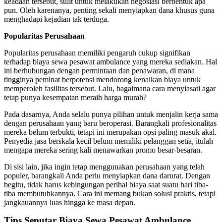
keadaan tersebut, sulit untuk melakukan negosiasi berbentuk apa
pun. Oleh karenanya, penting sekali menyiapkan dana khusus guna
menghadapi kejadian tak terduga.
Popularitas Perusahaan
Popularitas perusahaan memiliki pengaruh cukup signifikan
terhadap
biaya sewa pesawat ambulance
yang mereka sediakan. Hal
ini berhubungan dengan permintaan dan penawaran, di mana
tingginya peminat berpotensi mendorong kenaikan biaya untuk
memperoleh fasilitas tersebut. Lalu, bagaimana cara menyiasati agar
tetap punya kesempatan meraih harga murah?
Pada dasarnya, Anda selalu punya pilihan untuk menjalin kerja sama
dengan perusahaan yang baru beroperasi. Barangkali profesionalitas
mereka belum terbukti, tetapi ini merupakan opsi paling masuk akal.
Penyedia jasa berskala kecil belum memiliki pelanggan setia, itulah
mengapa mereka sering kali menawarkan promo besar-besaran.
Di sisi lain, jika ingin tetap menggunakan perusahaan yang telah
populer, barangkali Anda perlu menyiapkan dana darurat. Dengan
begitu, tidak harus kebingungan perihal biaya
saat suatu hari tiba-
tiba membutuhkannya. Cara ini memang bukan solusi praktis, tetapi
jangkauannya luas hingga ke masa depan.
Tips Seputar
Biaya Sewa Pesawat Ambulance