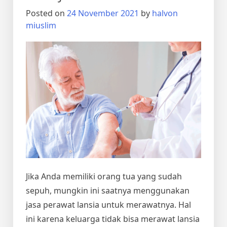
Care?
Posted on
24 November 2021
by
halvon
Ini
miuslim
Ulasannya
Jika Anda memiliki orang tua yang sudah
sepuh, mungkin ini saatnya menggunakan
jasa perawat lansia
untuk merawatnya. Hal
ini karena keluarga tidak bisa merawat lansia