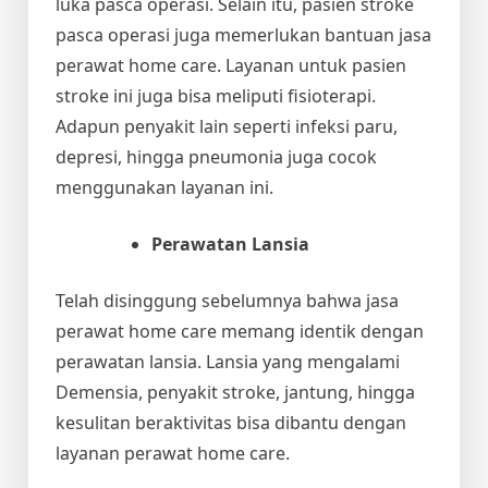
luka pasca operasi. Selain itu, pasien stroke
pasca operasi juga memerlukan bantuan
jasa
perawat
home care. Layanan untuk pasien
stroke ini juga bisa meliputi fisioterapi.
Adapun penyakit lain seperti infeksi paru,
depresi, hingga pneumonia juga cocok
menggunakan layanan ini.
Perawatan Lansia
Telah disinggung sebelumnya bahwa
jasa
perawat
home care memang identik dengan
perawatan lansia. Lansia yang mengalami
Demensia, penyakit stroke, jantung, hingga
kesulitan beraktivitas bisa dibantu dengan
layanan perawat home care.