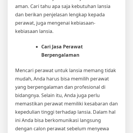
aman. Cari tahu apa saja kebutuhan lansia
dan berikan penjelasan lengkap kepada
perawat, juga mengenai kebiasaan-
kebiasaan lansia.
Cari Jasa Perawat
Berpengalaman
Mencari perawat untuk lansia memang tidak
mudah, Anda harus bisa memilih perawat
yang berpengalaman dan profesional di
bidangnya. Selain itu, Anda juga perlu
memastikan perawat memiliki kesabaran dan
kepedulian tinggi terhadap lansia. Dalam hal
ini Anda bisa berkomunikasi langsung
dengan calon perawat sebelum menyewa