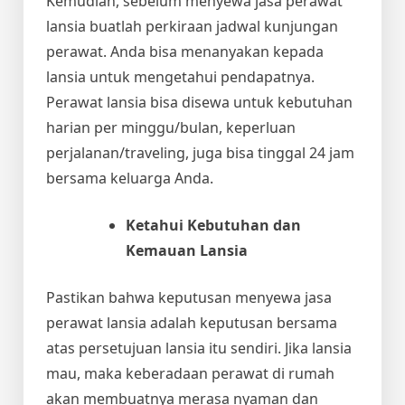
Kemudian, sebelum menyewa
jasa perawat
lansia
buatlah perkiraan jadwal kunjungan
perawat. Anda bisa menanyakan kepada
lansia untuk mengetahui pendapatnya.
Perawat lansia bisa disewa untuk kebutuhan
harian per minggu/bulan, keperluan
perjalanan/traveling, juga bisa tinggal 24 jam
bersama keluarga Anda.
Ketahui Kebutuhan dan
Kemauan Lansia
Pastikan bahwa keputusan menyewa
jasa
perawat lansia
adalah keputusan bersama
atas persetujuan lansia itu sendiri. Jika lansia
mau, maka keberadaan perawat di rumah
akan membuatnya merasa nyaman dan