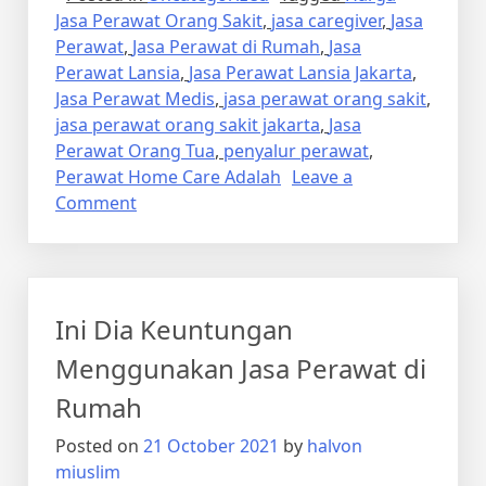
Jasa Perawat Orang Sakit
,
jasa caregiver
,
Jasa
Perawat
,
Jasa Perawat di Rumah
,
Jasa
Perawat Lansia
,
Jasa Perawat Lansia Jakarta
,
Jasa Perawat Medis
,
jasa perawat orang sakit
,
jasa perawat orang sakit jakarta
,
Jasa
Perawat Orang Tua
,
penyalur perawat
,
Perawat Home Care Adalah
Leave a
on
Comment
Persiapan
Penting
Sebelum
Sewa
Ini Dia Keuntungan
Jasa
Perawat
Menggunakan Jasa Perawat di
Lansia
Rumah
Posted on
21 October 2021
by
halvon
miuslim