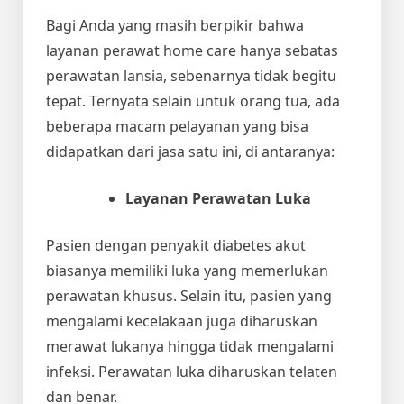
Bagi Anda yang masih berpikir bahwa
layanan perawat home care hanya sebatas
perawatan lansia, sebenarnya tidak begitu
tepat. Ternyata selain untuk orang tua, ada
beberapa macam pelayanan yang bisa
didapatkan dari jasa satu ini, di antaranya:
Layanan Perawatan Luka
Pasien dengan penyakit diabetes akut
biasanya memiliki luka yang memerlukan
perawatan khusus. Selain itu, pasien yang
mengalami kecelakaan juga diharuskan
merawat lukanya hingga tidak mengalami
infeksi. Perawatan luka diharuskan telaten
dan benar.