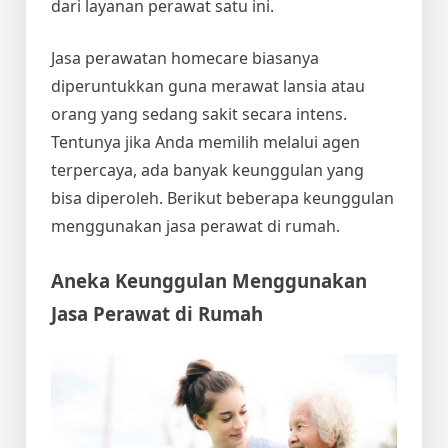
dari layanan perawat satu ini.
Jasa perawatan homecare biasanya
diperuntukkan guna merawat lansia atau
orang yang sedang sakit secara intens.
Tentunya jika Anda memilih melalui agen
terpercaya, ada banyak keunggulan yang
bisa diperoleh. Berikut beberapa keunggulan
menggunakan
jasa perawat
di rumah.
Aneka Keunggulan Menggunakan
Jasa Perawat di Rumah