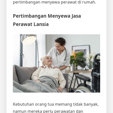
pertimbangan menyewa perawat di rumah.
Pertimbangan Menyewa
Jasa
Perawat Lansia
Kebutuhan orang tua memang tidak banyak,
namun mereka perlu perawatan dan