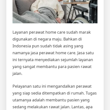
Layanan perawat home care sudah marak
digunakan di negara maju. Bahkan di
Indonesia pun sudah tidak asing yang
namanya
jasa perawat
home care. Jasa satu
ini ternyata menyediakan sejumlah layanan
yang sangat membantu para pasien rawat
jalan.
Pelayanan satu ini mengandalkan perawat
yang siap sedia ditempatkan di rumah. Tugas
utamanya adalah membantu pasien yang
sedang melakukan rawat jalan. Lantas, apa