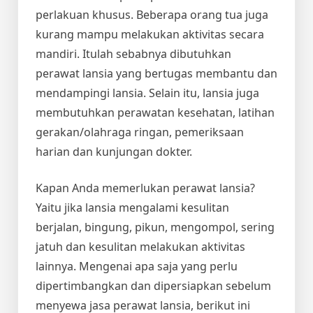
perlakuan khusus. Beberapa orang tua juga
kurang mampu melakukan aktivitas secara
mandiri. Itulah sebabnya dibutuhkan
perawat lansia yang bertugas membantu dan
mendampingi lansia. Selain itu, lansia juga
membutuhkan perawatan kesehatan, latihan
gerakan/olahraga ringan, pemeriksaan
harian dan kunjungan dokter.
Kapan Anda memerlukan perawat lansia?
Yaitu jika lansia mengalami kesulitan
berjalan, bingung, pikun, mengompol, sering
jatuh dan kesulitan melakukan aktivitas
lainnya. Mengenai apa saja yang perlu
dipertimbangkan dan dipersiapkan sebelum
menyewa
jasa perawat lansia
, berikut ini