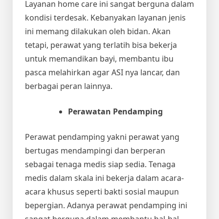
Layanan home care ini sangat berguna dalam
kondisi terdesak. Kebanyakan layanan jenis
ini memang dilakukan oleh bidan. Akan
tetapi, perawat yang terlatih bisa bekerja
untuk memandikan bayi, membantu ibu
pasca melahirkan agar ASI nya lancar, dan
berbagai peran lainnya.
Perawatan Pendamping
Perawat pendamping yakni perawat yang
bertugas mendampingi dan berperan
sebagai tenaga medis siap sedia. Tenaga
medis dalam skala ini bekerja dalam acara-
acara khusus seperti bakti sosial maupun
bepergian. Adanya perawat pendamping ini
sangat berguna dalam membantu hal-hal