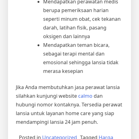
Mendapatkan perawatan medis
berupa pemeriksaan harian
seperti minum obat, cek tekanan
darah, latihan fisik, pasang
oksigen dan lainnya
Mendapatkan teman bicara,
sebagai terapi mental dan
emosional sehingga lansia tidak
merasa kesepian
Jika Anda membutuhkan
jasa perawat lansia
silahkan kunjungi website
calmo
dan
hubungi nomor kontaknya. Tersedia perawat
lansia untuk layanan home care yang siap
mendampingi lansia 24 jam penuh.
Posted in
Uncategorized
Tagged
Harga