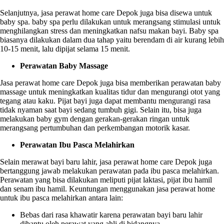
Selanjutnya,
jasa perawat home care Depok
juga bisa disewa untuk
baby spa. baby spa perlu dilakukan untuk merangsang stimulasi untuk
menghilangkan stress dan meningkatkan nafsu makan bayi. Baby spa
biasanya dilakukan dalam dua tahap yaitu berendam di air kurang lebih
10-15 menit, lalu dipijat selama 15 menit.
Perawatan Baby Massage
Jasa perawat home care Depok
juga bisa memberikan perawatan baby
massage untuk meningkatkan kualitas tidur dan mengurangi otot yang
tegang atau kaku. Pijat bayi juga dapat membantu mengurangi rasa
tidak nyaman saat bayi sedang tumbuh gigi. Selain itu, bisa juga
melakukan baby gym dengan gerakan-gerakan ringan untuk
merangsang pertumbuhan dan perkembangan motorik kasar.
Perawatan Ibu Pasca Melahirkan
Selain merawat bayi baru lahir,
jasa perawat home care Depok
juga
bertanggung jawab melakukan perawatan pada ibu pasca melahirkan.
Perawatan yang bisa dilakukan meliputi pijat laktasi, pijat ibu hamil
dan senam ibu hamil. Keuntungan menggunakan jasa perawat home
untuk ibu pasca melahirkan antara lain:
Bebas dari rasa khawatir karena perawatan bayi baru lahir
dibantu oleh perawat yang ahli di bidangnya