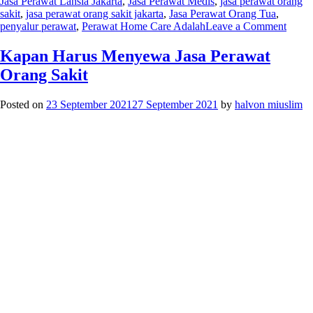
Jasa Perawat Lansia Jakarta
,
Jasa Perawat Medis
,
jasa perawat orang
sakit
,
jasa perawat orang sakit jakarta
,
Jasa Perawat Orang Tua
,
on
penyalur perawat
,
Perawat Home Care Adalah
Leave a Comment
Persi
Penti
Kapan Harus Menyewa Jasa Perawat
Sebe
Orang Sakit
Sewa
Jasa
Peraw
Posted on
23 September 2021
27 September 2021
by
halvon miuslim
Lansi