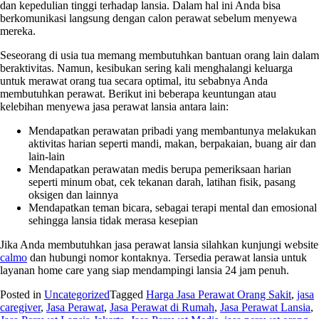
dan kepedulian tinggi terhadap lansia. Dalam hal ini Anda bisa
berkomunikasi langsung dengan calon perawat sebelum menyewa
mereka.
Seseorang di usia tua memang membutuhkan bantuan orang lain dalam
beraktivitas. Namun, kesibukan sering kali menghalangi keluarga
untuk merawat orang tua secara optimal, itu sebabnya Anda
membutuhkan perawat. Berikut ini beberapa keuntungan atau
kelebihan menyewa
jasa perawat lansia
antara lain:
Mendapatkan perawatan pribadi yang membantunya melakukan
aktivitas harian seperti mandi, makan, berpakaian, buang air dan
lain-lain
Mendapatkan perawatan medis berupa pemeriksaan harian
seperti minum obat, cek tekanan darah, latihan fisik, pasang
oksigen dan lainnya
Mendapatkan teman bicara, sebagai terapi mental dan emosional
sehingga lansia tidak merasa kesepian
Jika Anda membutuhkan
jasa perawat lansia
silahkan kunjungi website
calmo
dan hubungi nomor kontaknya. Tersedia perawat lansia untuk
layanan home care yang siap mendampingi lansia 24 jam penuh.
Posted in
Uncategorized
Tagged
Harga Jasa Perawat Orang Sakit
,
jasa
caregiver
,
Jasa Perawat
,
Jasa Perawat di Rumah
,
Jasa Perawat Lansia
,