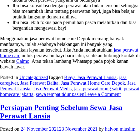
Ibu bisa konsultasi dengan perawat atau bidan tersebut sehingga
bisa menambah ilmu tentang perawatan bayi, juga bisa belajar
praktik langsung dengan ahlinya
Ibu bisa lebih fokus pada pemulihan pasca melahirkan dan bisa
bergantian mengawasi bayi
Menggunakan
jasa perawat home care Depok
memang banyak
manfaatnya, itulah sebabnya belakangan ini banyak yang
menggunakan layanan tersebut. Jika Anda membutuhkan
jasa perawat
home care
untuk perawatan bayi baru lahir, silahkan hubungi kontak di
website
Calmo
. Atau tekan lambang Whatsapp pada pojok kanan
bawah layar.
Posted in
Uncategorized
Tagged
Biaya Jasa Perawat Lansia
,
jasa
caregiver
,
Jasa Perawat Balita
,
Jasa Perawat Home Care Depok
,
Jasa
Perawat Lansia
,
Jasa Perawat Medis
,
jasa perawat orang sakit
,
perawat
on
homecare jakarta
,
sewa tempat tidur pasien
Leave a Comment
Manfaat
Jasa
Persiapan Penting Sebelum Sewa Jasa
Perawat
Perawat Lansia
Home
Care
Depok
Posted on
24 November 2021
23 November 2021
by
halvon miuslim
untuk
Bayi