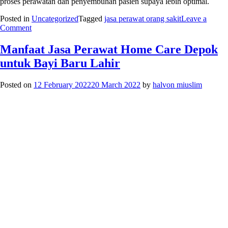
proses perawatan dan penyembuhan pasien supaya lebih optimal.
Posted in
Uncategorized
Tagged
jasa perawat orang sakit
Leave a
on
Comment
Mengetahui
Layanan
Manfaat Jasa Perawat Home Care Depok
Jasa
untuk Bayi Baru Lahir
Perawat
Orang
Sakit
Posted on
12 February 2022
20 March 2022
by
halvon miuslim
Stroke