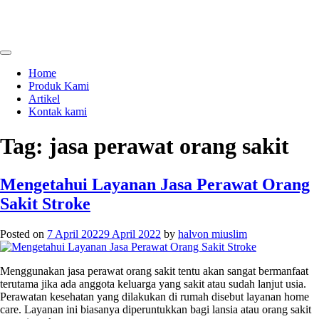
Skip
to
content
menjual dan menyewakan alat kesehatan
calmo.co.id
Home
Produk Kami
Artikel
Kontak kami
Tag:
jasa perawat orang sakit
Mengetahui Layanan Jasa Perawat Orang
Sakit Stroke
Posted on
7 April 2022
9 April 2022
by
halvon miuslim
Menggunakan
jasa perawat orang sakit
tentu akan sangat bermanfaat
terutama jika ada anggota keluarga yang sakit atau sudah lanjut usia.
Perawatan kesehatan yang dilakukan di rumah disebut layanan home
care. Layanan ini biasanya diperuntukkan bagi lansia atau orang sakit