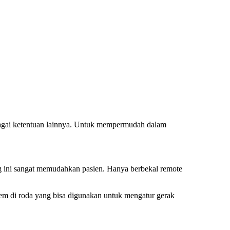
erbagai ketentuan lainnya. Untuk mempermudah dalam
ng ini sangat memudahkan pasien. Hanya berbekal remote
 rem di roda yang bisa digunakan untuk mengatur gerak