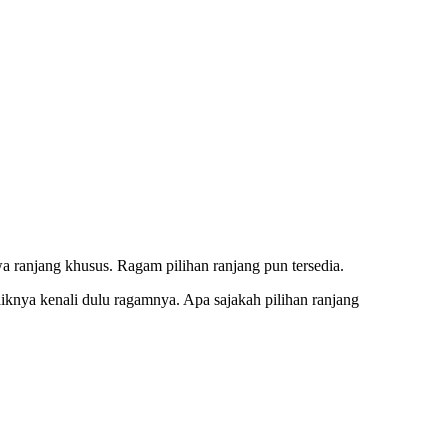
 ranjang khusus. Ragam pilihan ranjang pun tersedia.
iknya kenali dulu ragamnya. Apa sajakah pilihan ranjang