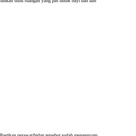
atikan suhu ruangan yang pas untuk bayi dan lain
 Pastikan perawat/bidan tersebut sudah mengenyam