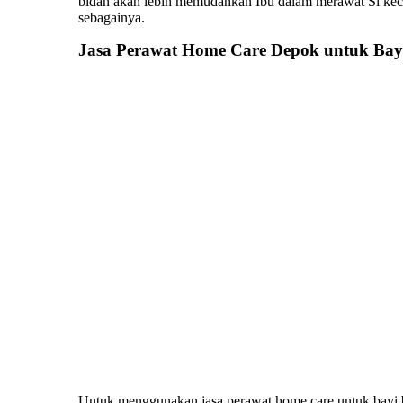
bidan akan lebih memudahkan Ibu dalam merawat Si keci
sebagainya.
Jasa Perawat Home Care Depok
untuk Bay
Untuk menggunakan jasa perawat home care untuk bayi b