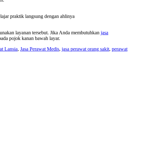
lajar praktik langsung dengan ahlinya
unakan layanan tersebut. Jika Anda membutuhkan
jasa
pada pojok kanan bawah layar.
at Lansia
,
Jasa Perawat Medis
,
jasa perawat orang sakit
,
perawat