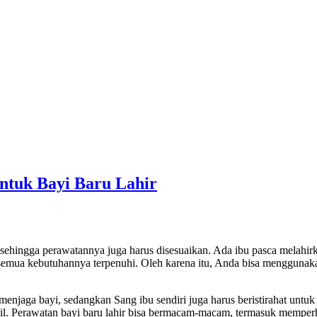
ntuk Bayi Baru Lahir
a sehingga perawatannya juga harus disesuaikan. Ada ibu pasca melahi
ar semua kebutuhannya terpenuhi. Oleh karena itu, Anda bisa mengguna
njaga bayi, sedangkan Sang ibu sendiri juga harus beristirahat untuk
l. Perawatan bayi baru lahir bisa bermacam-macam, termasuk memperh