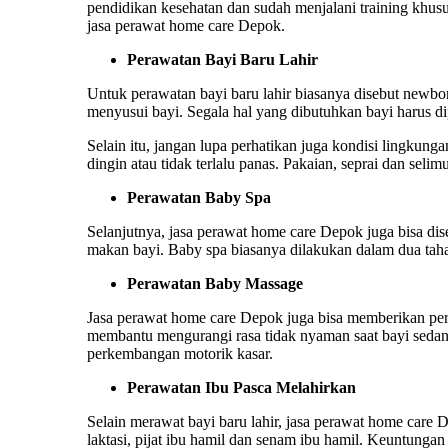
pendidikan kesehatan dan sudah menjalani training khusu
jasa perawat home care Depok
.
Perawatan Bayi Baru Lahir
Untuk perawatan bayi baru lahir biasanya disebut newb
menyusui bayi. Segala hal yang dibutuhkan bayi harus di
Selain itu, jangan lupa perhatikan juga kondisi lingkunga
dingin atau tidak terlalu panas. Pakaian, seprai dan seli
Perawatan Baby Spa
Selanjutnya,
jasa perawat home care Depok
juga bisa di
makan bayi. Baby spa biasanya dilakukan dalam dua tahap 
Perawatan Baby Massage
Jasa perawat home care Depok
juga bisa memberikan per
membantu mengurangi rasa tidak nyaman saat bayi sedan
perkembangan motorik kasar.
Perawatan Ibu Pasca Melahirkan
Selain merawat bayi baru lahir,
jasa perawat home care 
laktasi, pijat ibu hamil dan senam ibu hamil. Keuntunga