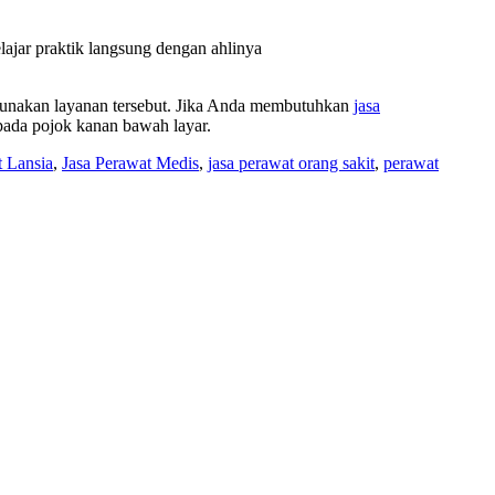
lajar praktik langsung dengan ahlinya
unakan layanan tersebut. Jika Anda membutuhkan
jasa
pada pojok kanan bawah layar.
t Lansia
,
Jasa Perawat Medis
,
jasa perawat orang sakit
,
perawat