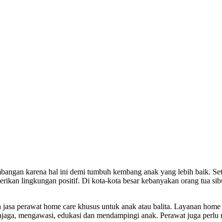
bangan karena hal ini demi tumbuh kembang anak yang lebih baik. Seti
rikan lingkungan positif. Di kota-kota besar kebanyakan orang tua si
jasa perawat home care khusus untuk anak atau balita. Layanan home c
enjaga, mengawasi, edukasi dan mendampingi anak. Perawat juga perlu