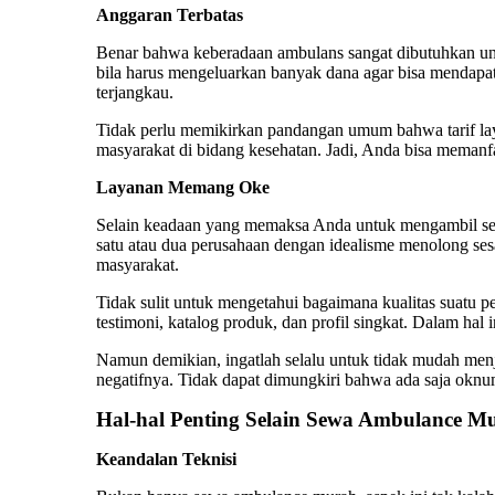
Anggaran Terbatas
Benar bahwa keberadaan ambulans sangat dibutuhkan unt
bila harus mengeluarkan banyak dana agar bisa mendapat fa
terjangkau.
Tidak perlu memikirkan pandangan umum bahwa tarif la
masyarakat di bidang kesehatan. Jadi, Anda bisa memanfa
Layanan Memang Oke
Selain keadaan yang memaksa Anda untuk mengambil
s
satu atau dua perusahaan dengan idealisme menolong se
masyarakat.
Tidak sulit untuk mengetahui bagaimana kualitas suatu pe
testimoni, katalog produk, dan profil singkat. Dalam ha
Namun demikian, ingatlah selalu untuk tidak mudah menja
negatifnya. Tidak dapat dimungkiri bahwa ada saja okn
Hal-hal Penting Selain
Sewa Ambulance M
Keandalan Teknisi