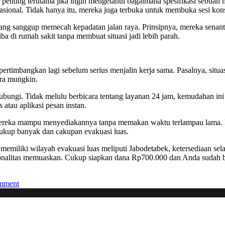
ah penting terutama jika ingin mengetahui bagaimana spesifikasi sebua
asional. Tidak hanya itu, mereka juga terbuka untuk membuka sesi kon
g yang sanggup memecah kepadatan jalan raya. Prinsipnya, mereka senan
iba di rumah sakit tanpa membuat situasi jadi lebih parah.
 pertimbangkan lagi sebelum serius menjalin kerja sama. Pasalnya, situas
era mungkin.
dihubungi. Tidak melulu berbicara tentang layanan 24 jam, kemudahan in
atau aplikasi pesan instan.
 mereka mampu menyediakannya tanpa memakan waktu terlampau lama. K
 cukup banyak dan cakupan evakuasi luas.
memiliki wilayah evakuasi luas meliputi Jabodetabek, ketersediaan se
sionalitas memuaskan. Cukup siapkan dana Rp700.000 dan Anda sudah 
on
mment
Alasan
Mengapa
Harus
Memilih