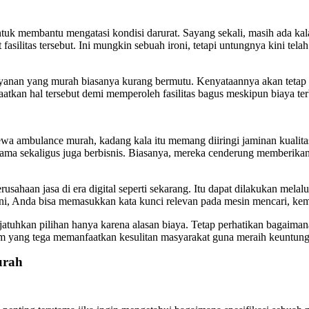
uk membantu mengatasi kondisi darurat. Sayang sekali, masih ada ka
silitas tersebut. Ini mungkin sebuah ironi, tetapi untungnya kini tela
yanan yang murah biasanya kurang bermutu. Kenyataannya akan tetap
atkan hal tersebut demi memperoleh fasilitas bagus meskipun biaya ter
ewa ambulance murah
, kadang kala itu memang diiringi jaminan kualit
sama sekaligus juga berbisnis. Biasanya, mereka cenderung memberika
rusahaan jasa di era digital seperti sekarang. Itu dapat dilakukan mel
l ini, Anda bisa memasukkan kata kunci relevan pada mesin mencari, ke
tuhkan pilihan hanya karena alasan biaya. Tetap perhatikan bagaimana 
um yang tega memanfaatkan kesulitan masyarakat guna meraih keuntu
urah