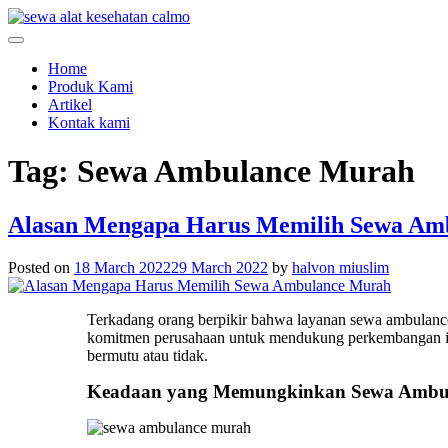
Skip
to
menjual dan menyewakan alat kesehatan
calmo.co.id
content
Home
Produk Kami
Artikel
Kontak kami
Tag:
Sewa Ambulance Murah
Alasan Mengapa Harus Memilih Sewa Am
Posted on
18 March 2022
29 March 2022
by
halvon miuslim
Terkadang orang berpikir bahwa layanan
sewa ambulan
komitmen perusahaan untuk mendukung perkembangan indu
bermutu atau tidak.
Keadaan yang Memungkinkan
Sewa Ambu