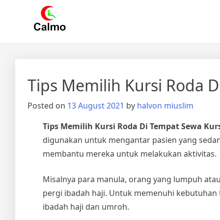
Skip
Calmo.co.id
menjual dan menyewakan alat kesehatan
to
content
Tips Memilih Kursi Roda 
Posted on
13 August 2021
by
halvon miuslim
Tips Memilih Kursi Roda Di Tempat Sewa Kur
digunakan untuk mengantar pasien yang sedang 
membantu mereka untuk melakukan aktivitas.
Misalnya para manula, orang yang lumpuh atau
pergi ibadah haji. Untuk memenuhi kebutuhan t
ibadah haji dan umroh.